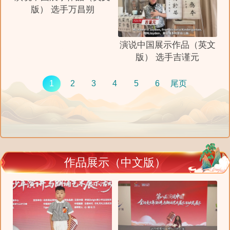
版） 选手万昌朔
演说中国展示作品（英文
版） 选手吉谨元
1
2
3
4
5
6
尾页
作品展示（中文版）