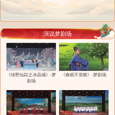
演说梦剧场
《绿野仙踪之冰晶城》-梦
《春眠不觉晓》-梦剧场
剧场