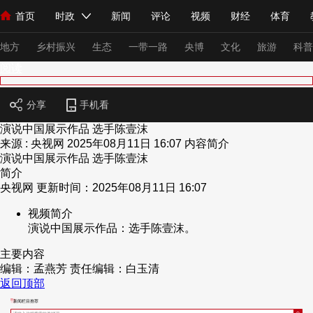
首页
时政
新闻
评论
视频
财经
体育
人民领袖习近平
直播
海外频道
片库
iPanda
栏目大全
联播+
English
中国领导人
节目单
Монгол
听音
央视快评
微视频
习式妙语
主持人
下
地方
乡村振兴
生态
一带一路
央博
文化
旅游
科普
阅读
总台春晚
网络春晚
共产党员网
秧纪录
纪录片网
分享
手机看
演说中国展示作品 选手陈壹沫
来源 : 央视网
2025年08月11日 16:07
内容简介
演说中国展示作品 选手陈壹沫
新闻
国内
国际
评论
经济
军事
科技
法
简介
人民领袖习近平
联播+
热解读
天天学习
习式妙语
央视网 更新时间：2025年08月11日 16:07
视频简介
视频
小央视频
小央直播
直播中国
熊猫频道
V
演说中国展示作品：选手陈壹沫。
现场
前线
比划
快看
蓝海中国
新兵请入列
主要内容
编辑：孟燕芳
责任编辑：白玉清
体育
直播
竞猜
2026年世界杯
2026年冬奥会
返回顶部
VIP会员
CCTV奥林匹克频道
生活体育大会
体育江湖
新闻栏目推荐