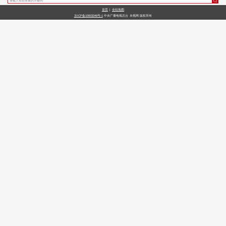
首页
|
全站地图
财经
教育
乡村振兴
生态环境
一带一路
央博
京ICP备10003349号-1
中央广播电视总台
央视网
版权所有
大国智造
大国展会
大国保险
云顶对话
云起
超
CCTV.节目官网
直播
节目单
栏目
片库
热播榜