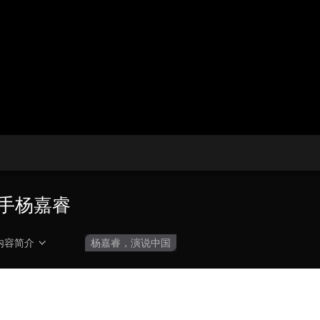
央博
非遗
文化
旅游
科普
健康
乐龄
阅读
云起
超级工厂
智敬中国
全民健康
颜选攻略
海洋
热播榜
总台企业白名单
手杨嘉睿
内容简介
杨嘉睿，演说中国