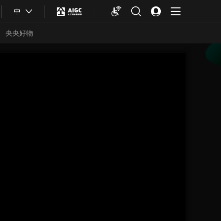
中
央央好物
合体育
亚冬会