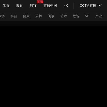
体育
教育
熊猫
直播中国
4K
CCTV.直播
式妙语
主持人
下载央视影音
热解读
天天学习
旅游
科普
健康
乐龄
阅读
艺术
数智
5G
产业+
纪录片网
国家大剧院
大型活动
科技
法治
文娱
人物
公益
图片
习式妙语
央视快评
央视网评
光华锐评
锋面
频道
VR/AR
4K专区
全景新闻
请入列
人生第一次
人生第二次
年冬奥会
CBA
NBA
中超
国足
国际足球
网球
综
体育江湖
文化体育
冰雪道路
足球道路