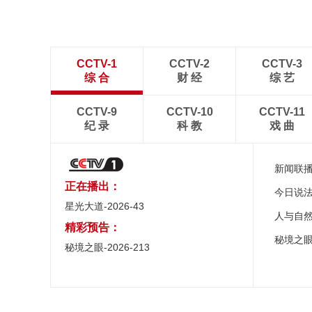
CCTV-1
CCTV-2
CCTV-3
综 合
财 经
综 艺
CCTV-9
CCTV-10
CCTV-11
纪 录
科 教
戏 曲
新闻联
正在播出：
今日说
星光大道-2026-43
人与自
精彩预告：
秘境之
秘境之眼-2026-213