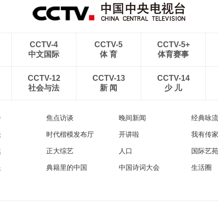
CCTV-4
CCTV-5
CCTV-5+
中文国际
体 育
体育赛事
CCTV-12
CCTV-13
CCTV-14
社会与法
新 闻
少 儿
播
焦点访谈
晚间新闻
经典咏
法
时代楷模发布厅
开讲啦
我有传
然
正大综艺
人口
国际艺
眼
典籍里的中国
中国诗词大会
生活圈