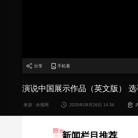
财经
教育
乡村振兴
生态环境
一带一路
大国智造
大国展会
大国保险
云顶对话
CCTV.节目官网
直播
节目单
栏目
片库
分享
手机看
演说中国展示作品（英文版） 选
来源 : 央视网
2025年08月26日 14:36
新闻栏目推荐