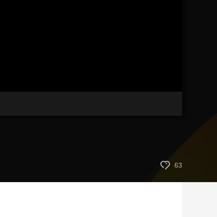
艺术
汽车
数智
5G
产业+
时尚
天气
才艺
网展
央央好物
63