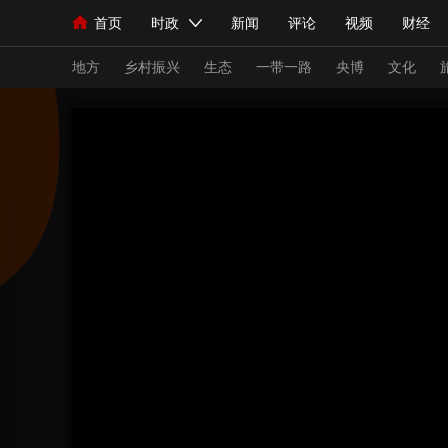
首页
时政
新闻
评论
视频
财经
人民领袖习近平
直播
海外频道
片库
iPanda
栏目大全
联播+
English
中国领导人
节目单
Монгол
听音
央视快评
微视频
习
地方
乡村振兴
生态
一带一路
央博
文化
总台春晚
网络春晚
共产党员网
秧纪录
新闻
国内
国际
评论
经济
军事
人民领袖习近平
联播+
热解读
天天学习
视频
小央视频
小央直播
直播中国
熊猫
现场
前线
比划
快看
蓝海中国
新兵
体育
直播
竞猜
2026年世界杯
2026
VIP会员
CCTV奥林匹克频道
生活体育大会