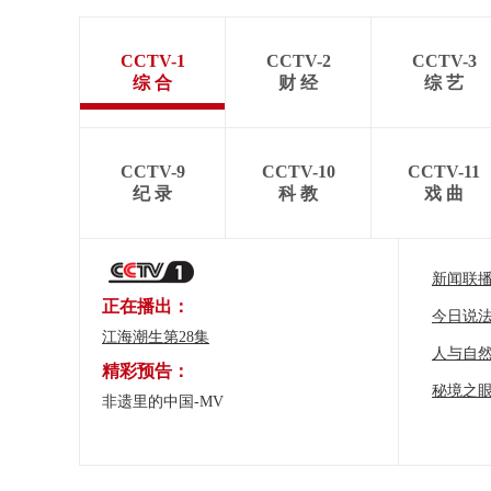
CCTV-1
CCTV-2
CCTV-3
综 合
财 经
综 艺
CCTV-9
CCTV-10
CCTV-11
纪 录
科 教
戏 曲
新闻联
正在播出：
今日说
江海潮生第28集
人与自
精彩预告：
秘境之
非遗里的中国-MV