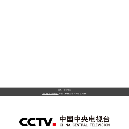
首页
|
全站地图
京ICP备10003349号-1
中央广播电视总台
央视网
版权所有