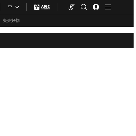
中
央央好物
合体育
亚冬会