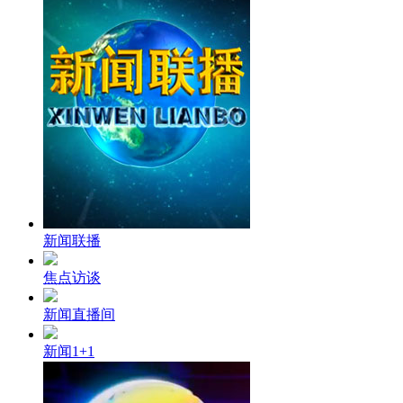
财经
教育
乡村振兴
生态环境
一带一路
大国智造
大国展会
大国保险
云顶对话
CCTV.节目官网
直播
节目单
栏目
片库
新闻联播
焦点访谈
新闻直播间
新闻1+1