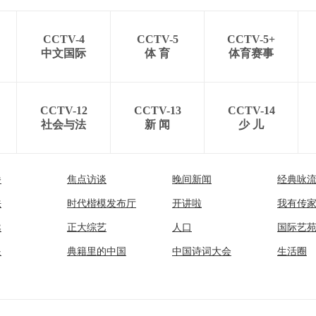
CCTV-4
CCTV-5
CCTV-5+
中文国际
体 育
体育赛事
CCTV-12
CCTV-13
CCTV-14
社会与法
新 闻
少 儿
播
焦点访谈
晚间新闻
经典咏
法
时代楷模发布厅
开讲啦
我有传
然
正大综艺
人口
国际艺
眼
典籍里的中国
中国诗词大会
生活圈