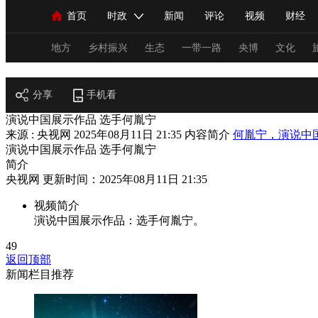
首页
时政
新闻
评论
视频
财经
人民领袖习近平
直播
海外频道
片库
iPanda
栏目大全
联播+
English
中国领导人
节目单
Монгол
听音
央视快评
微视频
习
地方
乡村振兴
生态
一带一路
央博
文化
阅读
分享
手机看
总台春晚
网络春晚
共产党员网
秧纪录
演说中国展示作品 选手何胤宁
来源 : 央视网
2025年08月11日 21:35
内容简介
何胤宁，演说中
演说中国展示作品 选手何胤宁
新闻
国内
国际
评论
经济
军事
简介
央视网 更新时间：2025年08月11日 21:35
人民领袖习近平
联播+
热解读
天天学习
视频简介
演说中国展示作品：选手何胤宁。
视频
小央视频
小央直播
直播中国
熊猫
49
现场
前线
比划
快看
蓝海中国
新兵
返回顶部
新闻栏目推荐
体育
直播
竞猜
2026年世界杯
2026年
VIP会员
CCTV奥林匹克频道
生活体育大会