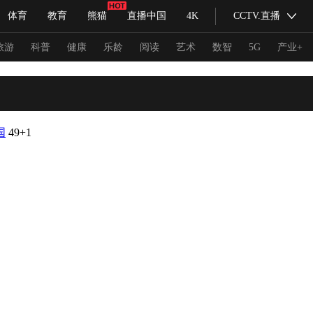
体育
教育
熊猫
直播中国
4K
CCTV.直播
式妙语
主持人
下载央视影音
热解读
天天学习
旅游
科普
健康
乐龄
阅读
艺术
数智
5G
产业+
纪录片网
国家大剧院
大型活动
国
49
+1
科技
法治
文娱
人物
公益
图片
习式妙语
央视快评
央视网评
光华锐评
锋面
频道
VR/AR
4K专区
全景新闻
请入列
人生第一次
人生第二次
冬奥会
CBA
NBA
中超
国足
国际足球
网球
综
体育江湖
文化体育
冰雪道路
足球道路