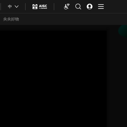
中
央央好物
合体育
亚冬会