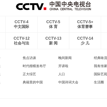
CCTV-4
CCTV-5
CCTV-5+
中文国际
体 育
体育赛事
CCTV-12
CCTV-13
CCTV-14
社会与法
新 闻
少 儿
播
焦点访谈
晚间新闻
经典咏
法
时代楷模发布厅
开讲啦
我有传
然
正大综艺
人口
国际艺
眼
典籍里的中国
中国诗词大会
生活圈