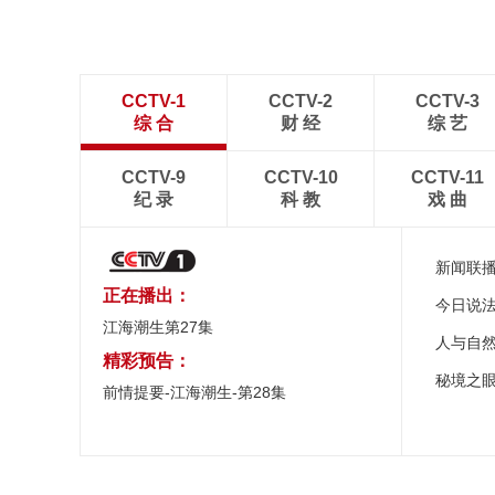
CCTV-1
CCTV-2
CCTV-3
综 合
财 经
综 艺
CCTV-9
CCTV-10
CCTV-11
纪 录
科 教
戏 曲
新闻联
正在播出：
今日说
江海潮生第27集
人与自
精彩预告：
秘境之
前情提要-江海潮生-第28集