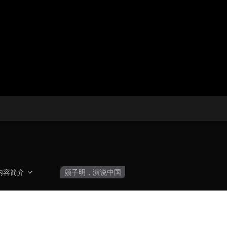
央博
非遗
文化
旅游
科普
健康
乐龄
阅读
云起
超级工厂
智敬中国
全民健康
颜选攻略
海洋
热播榜
总台企业白名单
内容简介
颜子明，演说中国