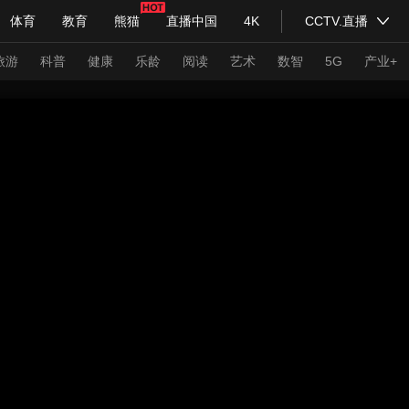
体育
教育
熊猫
直播中国
4K
CCTV.直播
式妙语
主持人
下载央视影音
热解读
天天学习
旅游
科普
健康
乐龄
阅读
艺术
数智
5G
产业+
纪录片网
国家大剧院
大型活动
科技
法治
文娱
人物
公益
图片
习式妙语
央视快评
央视网评
光华锐评
锋面
频道
VR/AR
4K专区
全景新闻
请入列
人生第一次
人生第二次
年冬奥会
CBA
NBA
中超
国足
国际足球
网球
综
体育江湖
文化体育
冰雪道路
足球道路