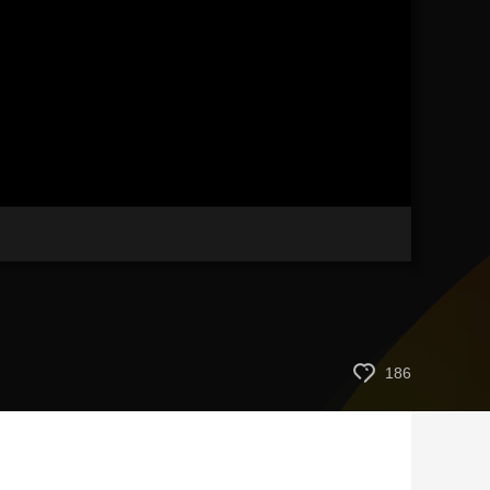
艺术
汽车
数智
5G
产业+
时尚
天气
才艺
网展
央央好物
186