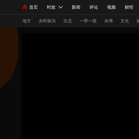
首页
时政
新闻
评论
视频
财经
人民领袖习近平
直播
海外频道
片库
iPanda
栏目大全
联播+
English
中国领导人
节目单
Монгол
听音
央视快评
微视频
习
地方
乡村振兴
生态
一带一路
央博
文化
总台春晚
网络春晚
共产党员网
秧纪录
新闻
国内
国际
评论
经济
军事
人民领袖习近平
联播+
热解读
天天学习
视频
小央视频
小央直播
直播中国
熊猫
现场
前线
比划
快看
蓝海中国
新兵
体育
直播
竞猜
2026年世界杯
2026
VIP会员
CCTV奥林匹克频道
生活体育大会