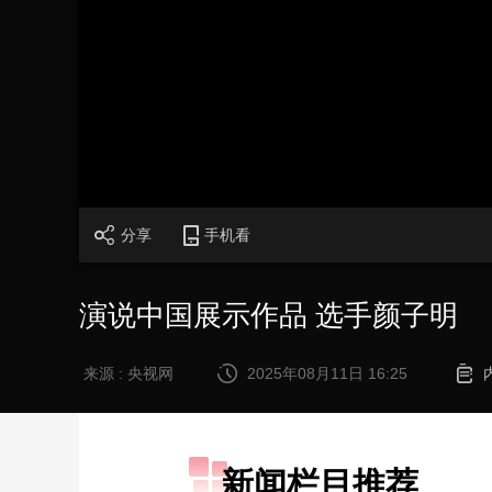
财经
教育
乡村振兴
生态环境
一带一路
大国智造
大国展会
大国保险
云顶对话
CCTV.节目官网
直播
节目单
栏目
片库
分享
手机看
演说中国展示作品 选手颜子明
来源 : 央视网
2025年08月11日 16:25
新闻栏目推荐