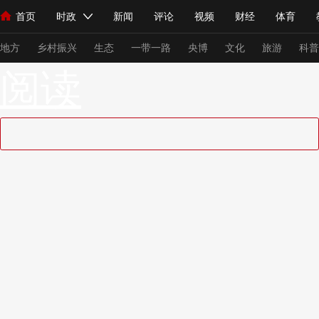
首页
时政
新闻
评论
视频
财经
体育
人民领袖习近平
直播
海外频道
片库
iPanda
栏目大全
联播+
English
中国领导人
节目单
Монгол
听音
央视快评
微视频
习式妙语
主持人
下
地方
乡村振兴
生态
一带一路
央博
文化
旅游
科普
阅读
总台春晚
网络春晚
共产党员网
秧纪录
纪录片网
新闻
国内
国际
评论
经济
军事
科技
法
人民领袖习近平
联播+
热解读
天天学习
习式妙语
视频
小央视频
小央直播
直播中国
熊猫频道
V
现场
前线
比划
快看
蓝海中国
新兵请入列
体育
直播
竞猜
2026年世界杯
2026年冬奥会
VIP会员
CCTV奥林匹克频道
生活体育大会
体育江湖