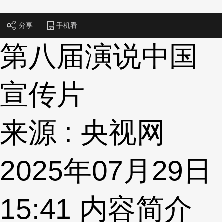
财经
教育
乡村振兴
生态环境
一带一路
央博
分享
手机看
大国智造
大国展会
大国保险
云顶对话
云起
超
第八届演说中国
宣传片
CCTV.节目官网
直播
节目单
栏目
片库
热播榜
来源 : 央视网
2025年07月29日
15:41
内容简介