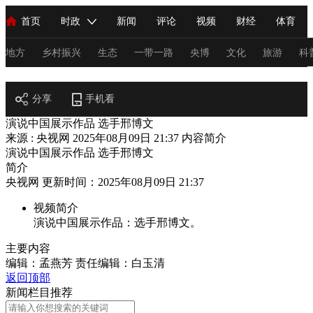
首页
时政
新闻
评论
视频
财经
体育
人民领袖习近平
直播
海外频道
片库
iPanda
栏目大全
联播+
English
中国领导人
节目单
Монгол
听音
央视快评
微视频
习式妙语
主持人
地方
乡村振兴
生态
一带一路
央博
文化
旅游
科
阅读
总台春晚
分享
手机看
网络春晚
共产党员网
秧纪录
纪录片网
演说中国展示作品 选手邢博文
来源 : 央视网
2025年08月09日 21:37
内容简介
演说中国展示作品 选手邢博文
新闻
国内
国际
评论
经济
军事
科技
法
简介
央视网 更新时间：2025年08月09日 21:37
人民领袖习近平
联播+
热解读
天天学习
习式妙语
视频简介
视频
小央视频
小央直播
直播中国
熊猫频道
V
演说中国展示作品：选手邢博文。
现场
前线
比划
快看
蓝海中国
新兵请入列
主要内容
编辑：孟燕芳
责任编辑：白玉清
体育
直播
竞猜
2026年世界杯
2026年冬奥会
C
返回顶部
新闻栏目推荐
VIP会员
CCTV奥林匹克频道
生活体育大会
体育江湖