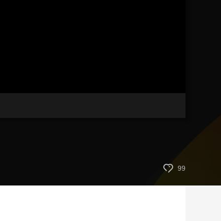
艺术
汽车
数智
5G
产业+
时尚
天气
才艺
网展
央央好物
99