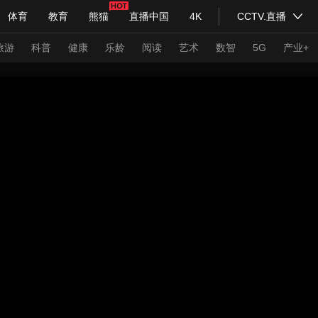
体育
教育
熊猫
直播中国
4K
CCTV.直播
式妙语
主持人
下载央视影音
热解读
天天学习
旅游
科普
健康
乐龄
阅读
艺术
数智
5G
产业+
纪录片网
国家大剧院
大型活动
科技
法治
文娱
人物
公益
图片
习式妙语
央视快评
央视网评
光华锐评
锋面
频道
VR/AR
4K专区
全景新闻
请入列
人生第一次
人生第二次
年冬奥会
CBA
NBA
中超
国足
国际足球
网球
综
体育江湖
文化体育
冰雪道路
足球道路