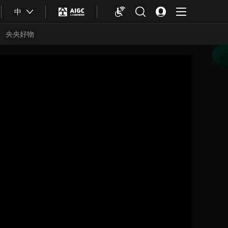
中
央央好物
合体育
亚冬会