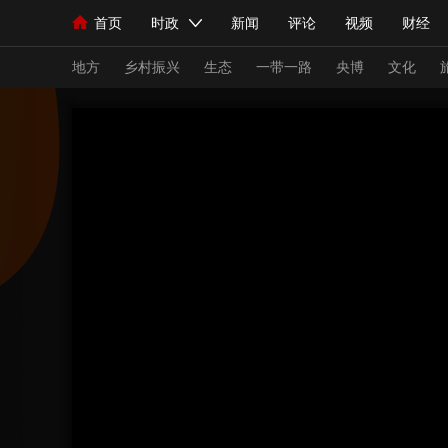
首页
时政
新闻
评论
视频
财经
人民领袖习近平
直播
海外频道
片库
iPanda
栏目大全
联播+
English
中国领导人
节目单
Монгол
听音
央视快评
微视频
习
地方
乡村振兴
生态
一带一路
央博
文化
总台春晚
网络春晚
共产党员网
秧纪录
新闻
国内
国际
评论
经济
军事
人民领袖习近平
联播+
热解读
天天学习
视频
小央视频
小央直播
直播中国
熊猫
现场
前线
比划
快看
蓝海中国
新兵
体育
直播
竞猜
2026年世界杯
2026
VIP会员
CCTV奥林匹克频道
生活体育大会