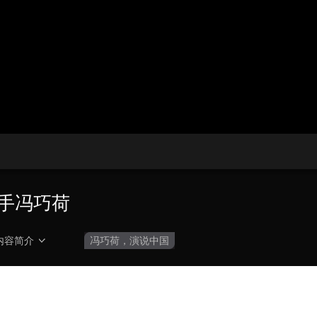
央博
非遗
文化
旅游
科普
健康
乐龄
阅读
云起
超级工厂
智敬中国
全民健康
颜选攻略
海洋
热播榜
总台企业白名单
手冯巧荷
内容简介
冯巧荷，演说中国