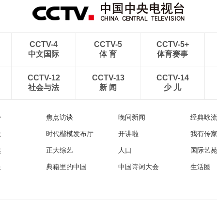
CCTV-4
CCTV-5
CCTV-5+
中文国际
体 育
体育赛事
CCTV-12
CCTV-13
CCTV-14
社会与法
新 闻
少 儿
播
焦点访谈
晚间新闻
经典咏
法
时代楷模发布厅
开讲啦
我有传
然
正大综艺
人口
国际艺
眼
典籍里的中国
中国诗词大会
生活圈