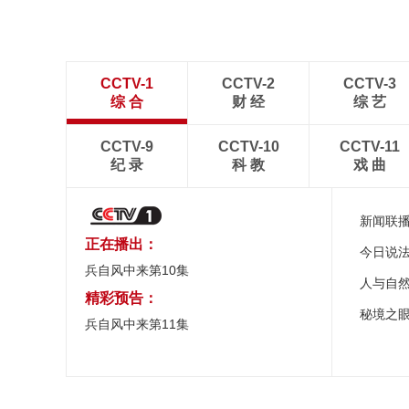
CCTV-1
CCTV-2
CCTV-3
综 合
财 经
综 艺
CCTV-9
CCTV-10
CCTV-11
纪 录
科 教
戏 曲
新闻联
正在播出：
今日说
兵自风中来第10集
人与自
精彩预告：
秘境之
兵自风中来第11集