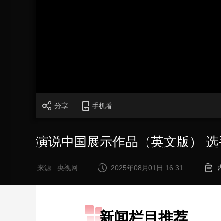
财经
教育
乡村振兴
生态环境
一带一路
大国智造
大国展会
大国保险
云顶对话
CCTV.节目官网
直播
节目单
栏目
片库
分享
手机看
演说中国展示作品（英文版） 选
来源 : 央视网
2025年08月01日 16:31
新闻栏目推荐