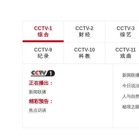
CCTV-1
CCTV-2
CCTV-3
综 合
财 经
综 艺
CCTV-9
CCTV-10
CCTV-11
纪 录
科 教
戏 曲
新闻联
正在播出：
今日说
新闻联播
人与自
精彩预告：
秘境之
焦点访谈