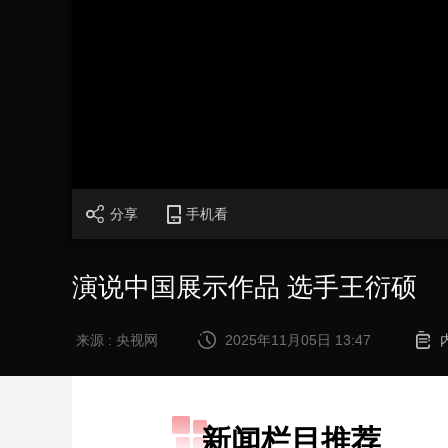
财经
教育
乡村振兴
生态环境
一带一路
大国智造
大国展会
大国保险
云顶对话
CCTV.节目官网
直播
节目单
栏目
片库
分享
手机看
演说中国展示作品 选手王衍硕
来源 : 央视网
2025年11月05日 13:47
新闻栏目推荐