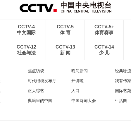
CCTV-4
CCTV-5
CCTV-5+
中文国际
体 育
体育赛事
CCTV-12
CCTV-13
CCTV-14
社会与法
新 闻
少 儿
播
焦点访谈
晚间新闻
经典咏
法
时代楷模发布厅
开讲啦
我有传
然
正大综艺
人口
国际艺
眼
典籍里的中国
中国诗词大会
生活圈