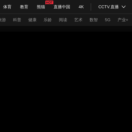
体育
教育
熊猫
直播中国
4K
CCTV.直播
式妙语
主持人
下载央视影音
热解读
天天学习
旅游
科普
健康
乐龄
阅读
艺术
数智
5G
产业+
纪录片网
国家大剧院
大型活动
科技
法治
文娱
人物
公益
图片
习式妙语
央视快评
央视网评
光华锐评
锋面
频道
VR/AR
4K专区
全景新闻
请入列
人生第一次
人生第二次
年冬奥会
CBA
NBA
中超
国足
国际足球
网球
综
体育江湖
文化体育
冰雪道路
足球道路