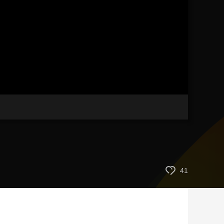
艺术
汽车
数智
5G
产业+
时尚
天气
才艺
网展
央央好物
41