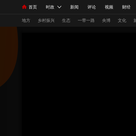
首页
时政
新闻
评论
视频
财经
人民领袖习近平
直播
海外频道
片库
iPanda
栏目大全
联播+
English
中国领导人
节目单
Монгол
听音
央视快评
微视频
习
地方
乡村振兴
生态
一带一路
央博
文化
总台春晚
网络春晚
共产党员网
秧纪录
新闻
国内
国际
评论
经济
军事
人民领袖习近平
联播+
热解读
天天学习
视频
小央视频
小央直播
直播中国
熊猫
现场
前线
比划
快看
蓝海中国
新兵
体育
直播
竞猜
2026年世界杯
2026
VIP会员
CCTV奥林匹克频道
生活体育大会