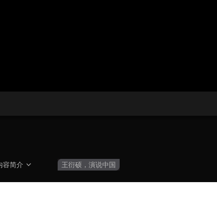
央博
非遗
文化
旅游
科普
健康
乐龄
阅读
云起
超级工厂
智敬中国
全民健康
颜选攻略
海洋
热播榜
总台企业白名单
内容简介
王衍硕，演说中国