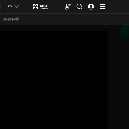
中
央央好物
合体育
亚冬会