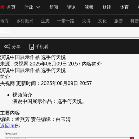
首页
时政
新闻
评论
视频
财经
体育
人民领袖习近平
直播
海外频道
片库
iPanda
栏目大全
联播+
English
中国领导人
节目单
Монгол
听音
央视快评
微视频
习式妙语
主持人
下
地方
乡村振兴
生态
一带一路
央博
文化
旅游
科普
阅读
总台春晚
网络春晚
共产党员网
秧纪录
纪录片网
分享
手机看
演说中国展示作品 选手何天悦
来源 : 央视网
2025年08月09日 20:57
内容简介
演说中国展示作品 选手何天悦
新闻
国内
国际
评论
经济
军事
科技
法
简介
人民领袖习近平
联播+
热解读
天天学习
习式妙语
央视网 更新时间：2025年08月09日 20:57
视频简介
视频
小央视频
小央直播
直播中国
熊猫频道
V
演说中国展示作品：选手何天悦。
现场
前线
比划
快看
蓝海中国
新兵请入列
主要内容
编辑：孟燕芳
责任编辑：白玉清
体育
直播
竞猜
2026年世界杯
2026年冬奥会
返回顶部
VIP会员
CCTV奥林匹克频道
生活体育大会
体育江湖
新闻栏目推荐