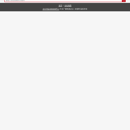
首页
|
全站地图
财经
教育
乡村振兴
生态环境
一带一路
央博
京ICP备10003349号-1
中央广播电视总台
央视网
版权所有
大国智造
大国展会
大国保险
云顶对话
云起
超
CCTV.节目官网
直播
节目单
栏目
片库
热播榜