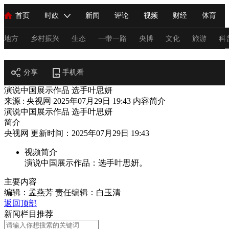
首页
时政
新闻
评论
视频
财经
体育
人民领袖习近平
直播
海外频道
片库
iPanda
栏目大全
联播+
English
中国领导人
节目单
Монгол
听音
央视快评
微视频
习式妙语
主持人
地方
乡村振兴
生态
一带一路
央博
文化
旅游
科
阅读
总台春晚
分享
手机看
网络春晚
共产党员网
秧纪录
纪录片网
演说中国展示作品 选手叶思妍
来源 : 央视网
2025年07月29日 19:43
内容简介
演说中国展示作品 选手叶思妍
新闻
国内
国际
评论
经济
军事
科技
法
简介
央视网 更新时间：2025年07月29日 19:43
人民领袖习近平
联播+
热解读
天天学习
习式妙语
视频简介
视频
小央视频
小央直播
直播中国
熊猫频道
V
演说中国展示作品：选手叶思妍。
现场
前线
比划
快看
蓝海中国
新兵请入列
主要内容
编辑：孟燕芳
责任编辑：白玉清
体育
直播
竞猜
2026年世界杯
2026年冬奥会
C
返回顶部
新闻栏目推荐
VIP会员
CCTV奥林匹克频道
生活体育大会
体育江湖