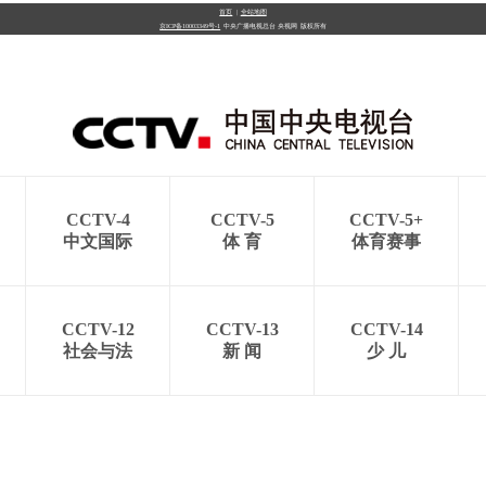
首页
|
全站地图
京ICP备10003349号-1
中央广播电视总台
央视网
版权所有
央博
非遗
文化
旅游
科普
健康
乐龄
阅读
云起
超级工厂
智敬中国
全民健康
颜选攻略
海洋
CCTV-4
CCTV-5
CCTV-5+
热播榜
总台企业白名单
中文国际
体 育
体育赛事
CCTV-12
CCTV-13
CCTV-14
社会与法
新 闻
少 儿