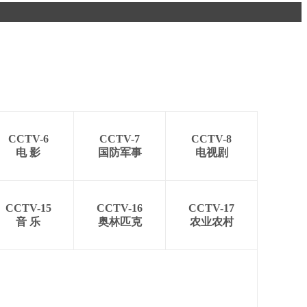
艺术
汽车
数智
5G
产业+
时尚
天气
才艺
网展
央央好物
CCTV-6
CCTV-7
CCTV-8
电 影
国防军事
电视剧
CCTV-15
CCTV-16
CCTV-17
音 乐
奥林匹克
农业农村