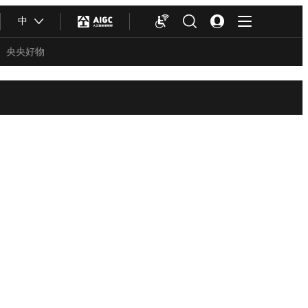
中
央央好物
合体育
亚冬会