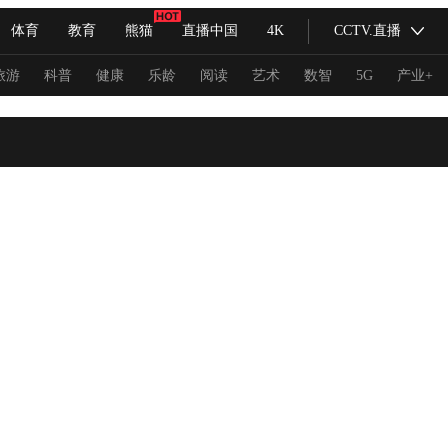
体育
教育
熊猫
直播中国
4K
CCTV.直播
式妙语
主持人
下载央视影音
热解读
天天学习
旅游
科普
健康
乐龄
阅读
艺术
数智
5G
产业+
纪录片网
国家大剧院
大型活动
科技
法治
文娱
人物
公益
图片
习式妙语
央视快评
央视网评
光华锐评
锋面
频道
VR/AR
4K专区
全景新闻
请入列
人生第一次
人生第二次
冬奥会
CBA
NBA
中超
国足
国际足球
网球
综
体育江湖
文化体育
冰雪道路
足球道路