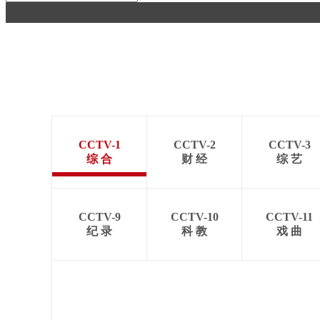
财经
教育
乡村振兴
生态环境
一带一路
大国智造
大国展会
大国保险
云顶对话
CCTV-1
CCTV-2
CCTV-3
CCTV.节目官网
直播
节目单
栏目
片库
综 合
财 经
综 艺
CCTV-9
CCTV-10
CCTV-11
纪 录
科 教
戏 曲