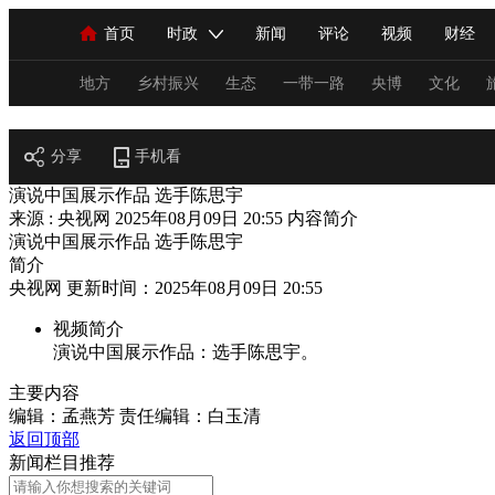
首页
时政
新闻
评论
视频
财经
人民领袖习近平
直播
海外频道
片库
iPanda
栏目大全
联播+
English
中国领导人
节目单
Монгол
听音
央视快评
微视频
习
地方
乡村振兴
生态
一带一路
央博
文化
阅读
分享
总台春晚
手机看
网络春晚
共产党员网
秧纪录
演说中国展示作品 选手陈思宇
来源 : 央视网
2025年08月09日 20:55
内容简介
演说中国展示作品 选手陈思宇
新闻
国内
国际
评论
经济
军事
简介
央视网 更新时间：2025年08月09日 20:55
人民领袖习近平
联播+
热解读
天天学习
视频简介
视频
小央视频
小央直播
直播中国
熊猫
演说中国展示作品：选手陈思宇。
现场
前线
比划
快看
蓝海中国
新兵
主要内容
编辑：孟燕芳
责任编辑：白玉清
体育
直播
竞猜
2026年世界杯
2026年
返回顶部
新闻栏目推荐
VIP会员
CCTV奥林匹克频道
生活体育大会