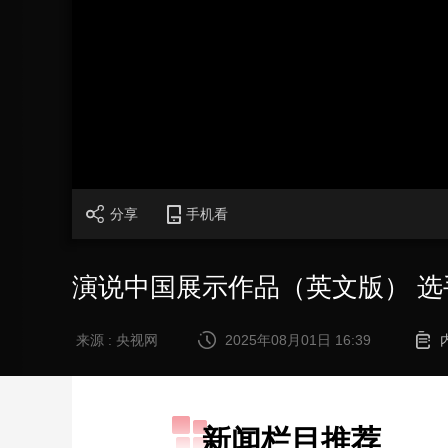
财经
教育
乡村振兴
生态环境
一带一路
大国智造
大国展会
大国保险
云顶对话
CCTV.节目官网
直播
节目单
栏目
片库
分享
手机看
演说中国展示作品（英文版） 选
来源 : 央视网
2025年08月01日 16:39
新闻栏目推荐