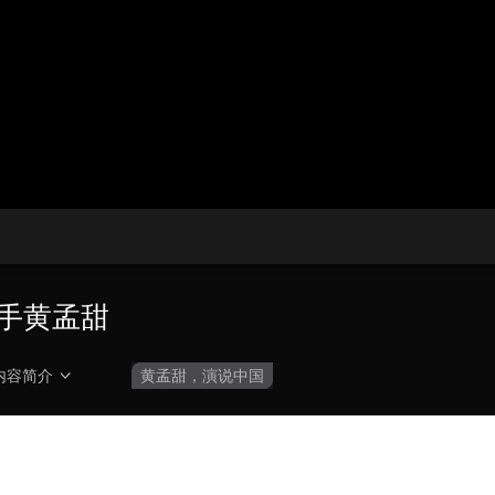
央博
非遗
文化
旅游
科普
健康
乐龄
阅读
云起
超级工厂
智敬中国
全民健康
颜选攻略
海洋
热播榜
总台企业白名单
手黄孟甜
内容简介
黄孟甜，演说中国