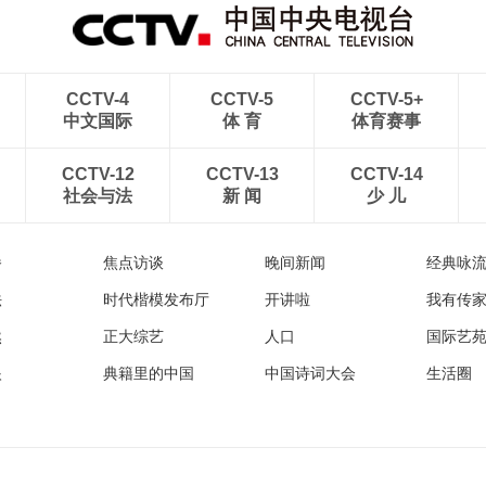
CCTV-4
CCTV-5
CCTV-5+
中文国际
体 育
体育赛事
CCTV-12
CCTV-13
CCTV-14
社会与法
新 闻
少 儿
播
焦点访谈
晚间新闻
经典咏
法
时代楷模发布厅
开讲啦
我有传
然
正大综艺
人口
国际艺
眼
典籍里的中国
中国诗词大会
生活圈