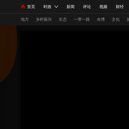
首页
时政
新闻
评论
视频
财经
人民领袖习近平
直播
海外频道
片库
iPanda
栏目大全
联播+
English
中国领导人
节目单
Монгол
听音
央视快评
微视频
习
地方
乡村振兴
生态
一带一路
央博
文化
总台春晚
网络春晚
共产党员网
秧纪录
新闻
国内
国际
评论
经济
军事
人民领袖习近平
联播+
热解读
天天学习
视频
小央视频
小央直播
直播中国
熊猫
现场
前线
比划
快看
蓝海中国
新兵
体育
直播
竞猜
2026年世界杯
2026
VIP会员
CCTV奥林匹克频道
生活体育大会