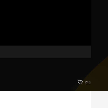
艺术
汽车
数智
5G
产业+
时尚
天气
才艺
网展
央央好物
246