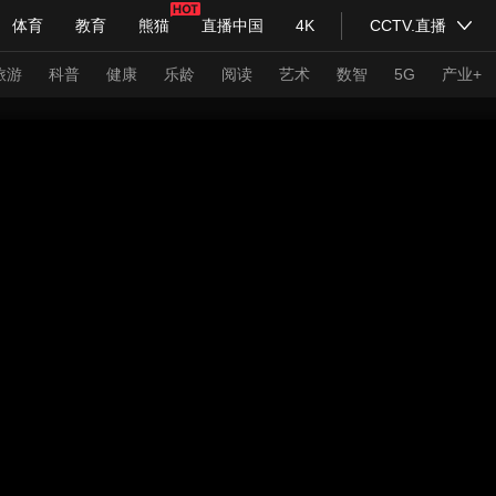
体育
教育
熊猫
直播中国
4K
CCTV.直播
式妙语
主持人
下载央视影音
热解读
天天学习
旅游
科普
健康
乐龄
阅读
艺术
数智
5G
产业+
纪录片网
国家大剧院
大型活动
科技
法治
文娱
人物
公益
图片
习式妙语
央视快评
央视网评
光华锐评
锋面
频道
VR/AR
4K专区
全景新闻
请入列
人生第一次
人生第二次
年冬奥会
CBA
NBA
中超
国足
国际足球
网球
综
体育江湖
文化体育
冰雪道路
足球道路