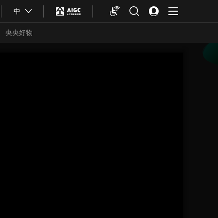
中
央央好物
合体育
亚冬会