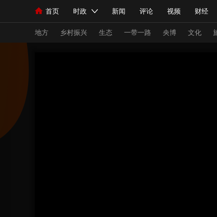
首页
时政
新闻
评论
视频
财经
人民领袖习近平
直播
海外频道
片库
iPanda
栏目大全
联播+
English
中国领导人
节目单
Монгол
听音
央视快评
微视频
习
地方
乡村振兴
生态
一带一路
央博
文化
总台春晚
网络春晚
共产党员网
秧纪录
新闻
国内
国际
评论
经济
军事
人民领袖习近平
联播+
热解读
天天学习
视频
小央视频
小央直播
直播中国
熊猫
现场
前线
比划
快看
蓝海中国
新兵
体育
直播
竞猜
2026年世界杯
2026
VIP会员
CCTV奥林匹克频道
生活体育大会