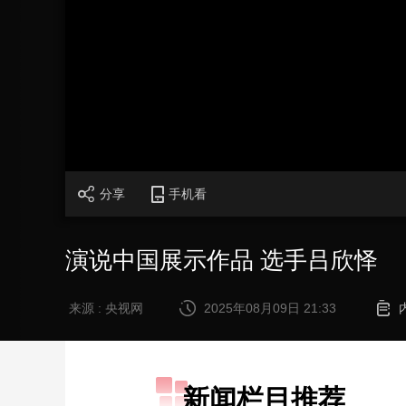
财经
教育
乡村振兴
生态环境
一带一路
大国智造
大国展会
大国保险
云顶对话
加
载
/
完
成
:
0%
CCTV.节目官网
直播
节目单
栏目
片库
分享
手机看
演说中国展示作品 选手吕欣怿
来源 : 央视网
2025年08月09日 21:33
新闻栏目推荐