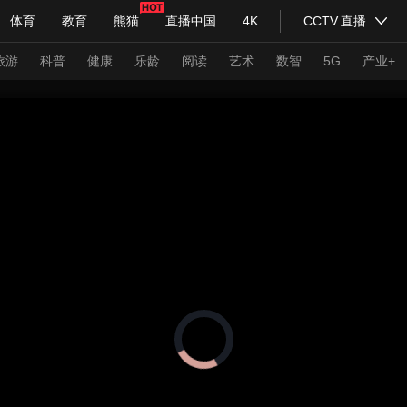
体育
教育
熊猫
直播中国
4K
CCTV.直播
式妙语
主持人
下载央视影音
热解读
天天学习
旅游
科普
健康
乐龄
阅读
艺术
数智
5G
产业+
纪录片网
国家大剧院
大型活动
科技
法治
文娱
人物
公益
图片
习式妙语
央视快评
央视网评
光华锐评
锋面
频道
VR/AR
4K专区
全景新闻
请入列
人生第一次
人生第二次
正
在
年冬奥会
CBA
NBA
中超
国足
国际足球
网球
综
加
载
体育江湖
文化体育
冰雪道路
视
足球道路
频