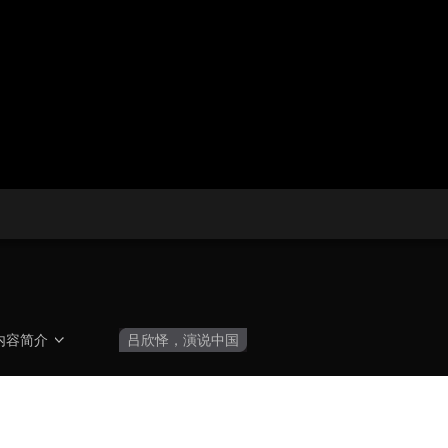
播
放
央博
非遗
文化
旅游
科普
健康
乐龄
阅读
器。
云起
超级工厂
智敬中国
全民健康
颜选攻略
海洋
热播榜
总台企业白名单
内容简介
吕欣怿，演说中国