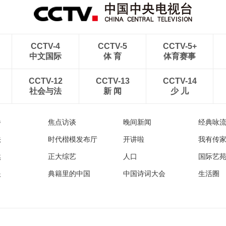
CCTV-4
CCTV-5
CCTV-5+
中文国际
体 育
体育赛事
CCTV-12
CCTV-13
CCTV-14
社会与法
新 闻
少 儿
播
焦点访谈
晚间新闻
经典咏
法
时代楷模发布厅
开讲啦
我有传
然
正大综艺
人口
国际艺
眼
典籍里的中国
中国诗词大会
生活圈