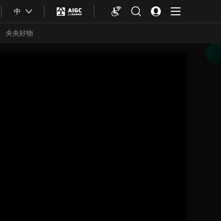
中
央央好物
合体育
亚冬会