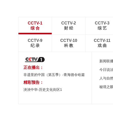
CCTV-1
CCTV-2
CCTV-3
综 合
财 经
综 艺
CCTV-9
CCTV-10
CCTV-11
纪 录
科 教
戏 曲
新闻联
正在播出：
今日说
非遗里的中国（第五季）-青海德令哈篇
人与自
精彩预告：
秘境之
泱泱中华-历史文化街区1