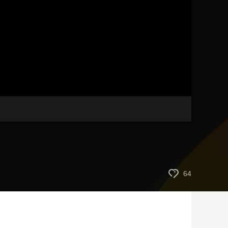
艺术
汽车
数智
5G
产业+
时尚
天气
才艺
网展
央央好物
画
静
质
音
(m)
64