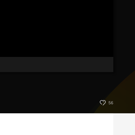
艺术
汽车
数智
5G
产业+
时尚
天气
才艺
网展
央央好物
56