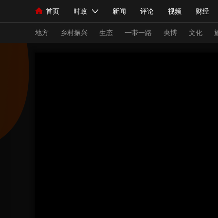
首页
时政
新闻
评论
视频
财经
人民领袖习近平
直播
海外频道
片库
iPanda
栏目大全
联播+
English
中国领导人
节目单
Монгол
听音
央视快评
微视频
习
地方
乡村振兴
生态
一带一路
央博
文化
总台春晚
网络春晚
共产党员网
秧纪录
新闻
国内
国际
评论
经济
军事
人民领袖习近平
联播+
热解读
天天学习
视频
小央视频
小央直播
直播中国
熊猫
现场
前线
比划
快看
蓝海中国
新兵
体育
直播
竞猜
2026年世界杯
2026
VIP会员
CCTV奥林匹克频道
生活体育大会