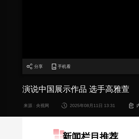
财经
教育
乡村振兴
生态环境
一带一路
大国智造
大国展会
大国保险
云顶对话
CCTV.节目官网
直播
节目单
栏目
片库
分享
手机看
演说中国展示作品 选手高雅萱
来源 : 央视网
2025年08月11日 13:31
新闻栏目推荐