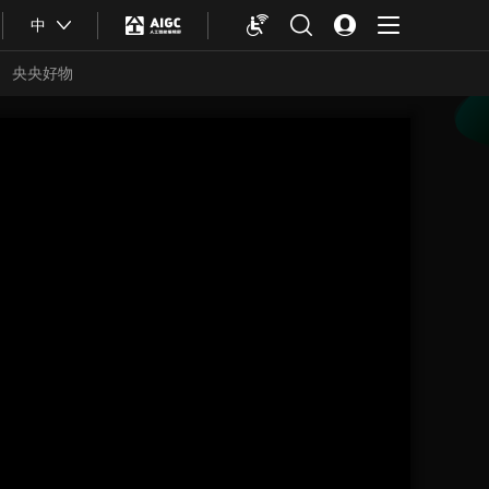
中
央央好物
合体育
亚冬会