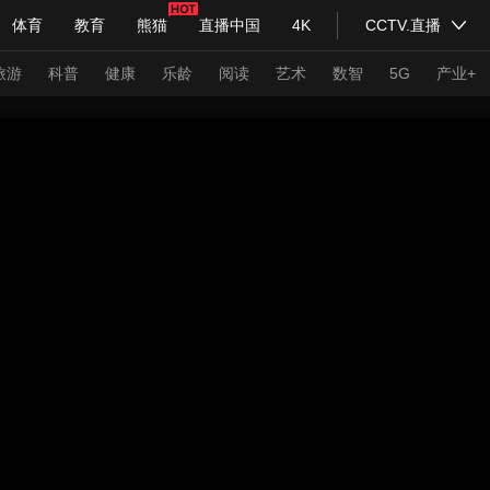
体育
教育
熊猫
直播中国
4K
CCTV.直播
式妙语
主持人
下载央视影音
热解读
天天学习
旅游
科普
健康
乐龄
阅读
艺术
数智
5G
产业+
纪录片网
国家大剧院
大型活动
科技
法治
文娱
人物
公益
图片
习式妙语
央视快评
央视网评
光华锐评
锋面
频道
VR/AR
4K专区
全景新闻
请入列
人生第一次
人生第二次
年冬奥会
CBA
NBA
中超
国足
国际足球
网球
综
体育江湖
文化体育
冰雪道路
足球道路