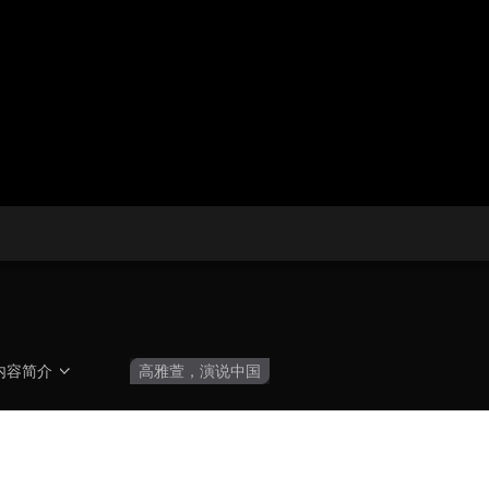
央博
非遗
文化
旅游
科普
健康
乐龄
阅读
云起
超级工厂
智敬中国
全民健康
颜选攻略
海洋
热播榜
总台企业白名单
内容简介
高雅萱，演说中国