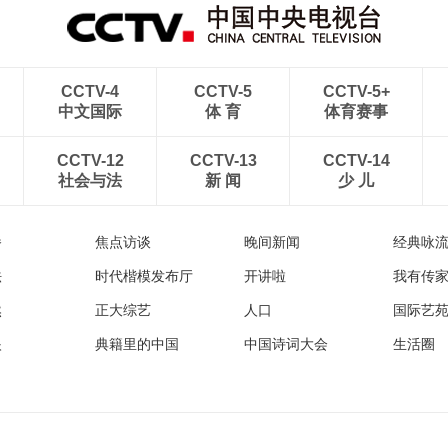
CCTV-4
CCTV-5
CCTV-5+
中文国际
体 育
体育赛事
CCTV-12
CCTV-13
CCTV-14
社会与法
新 闻
少 儿
播
焦点访谈
晚间新闻
经典咏
法
时代楷模发布厅
开讲啦
我有传
然
正大综艺
人口
国际艺
眼
典籍里的中国
中国诗词大会
生活圈