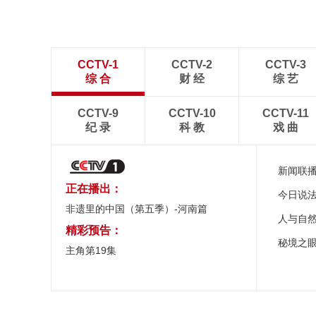
CCTV-1
CCTV-2
CCTV-3
综 合
财 经
综 艺
CCTV-9
CCTV-10
CCTV-11
纪 录
科 教
戏 曲
新闻联
正在播出：
今日说
非遗里的中国（第五季）-河南篇
人与自
精彩预告：
秘境之
主角第19集