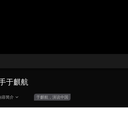
播
放
央博
非遗
文化
旅游
科普
健康
乐龄
阅读
器。
云起
超级工厂
智敬中国
全民健康
颜选攻略
海洋
热播榜
总台企业白名单
手于麒航
内容简介
于麒航，演说中国