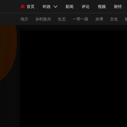
首页
时政
新闻
评论
视频
财经
人民领袖习近平
直播
海外频道
片库
iPanda
栏目大全
联播+
English
中国领导人
节目单
Монгол
听音
央视快评
微视频
习
地方
乡村振兴
生态
一带一路
央博
文化
总台春晚
网络春晚
共产党员网
秧纪录
新闻
国内
国际
评论
经济
军事
人民领袖习近平
联播+
热解读
天天学习
视频
小央视频
小央直播
直播中国
熊猫
现场
前线
比划
快看
蓝海中国
新兵
体育
直播
竞猜
2026年世界杯
2026
VIP会员
CCTV奥林匹克频道
生活体育大会