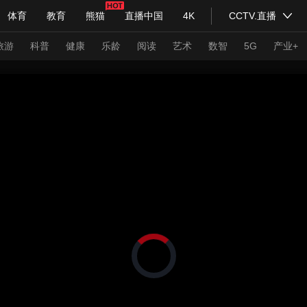
体育
教育
熊猫
直播中国
4K
CCTV.直播
式妙语
主持人
下载央视影音
热解读
天天学习
旅游
科普
健康
乐龄
阅读
艺术
数智
5G
产业+
纪录片网
国家大剧院
大型活动
科技
法治
文娱
人物
公益
图片
习式妙语
央视快评
央视网评
光华锐评
锋面
频道
VR/AR
4K专区
全景新闻
请入列
人生第一次
人生第二次
正
在
年冬奥会
CBA
NBA
中超
国足
国际足球
网球
综
加
载
体育江湖
文化体育
冰雪道路
视
足球道路
频