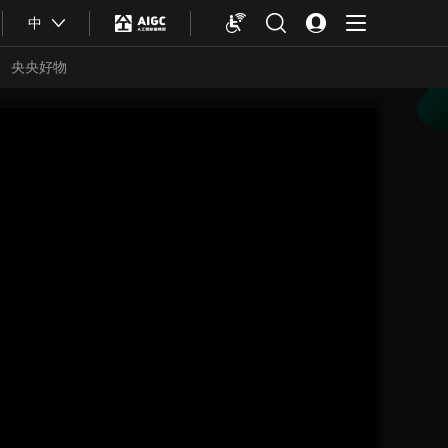
中
央央好物
合体育
亚冬会