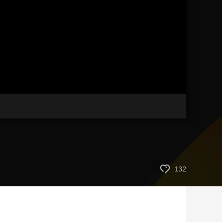
艺术
汽车
数智
5G
产业+
时尚
天气
才艺
网展
央央好物
画
静
质
音
(m)
132