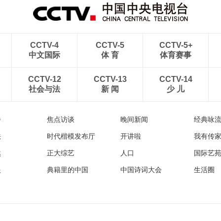
CCTV-4
CCTV-5
CCTV-5+
中文国际
体 育
体育赛事
CCTV-12
CCTV-13
CCTV-14
社会与法
新 闻
少 儿
播
焦点访谈
晚间新闻
经典咏
法
时代楷模发布厅
开讲啦
我有传
然
正大综艺
人口
国际艺
眼
典籍里的中国
中国诗词大会
生活圈