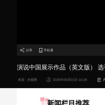
财经
教育
乡村振兴
生态环境
一带一路
大国智造
大国展会
大国保险
云顶对话
加
载
/
完
成
:
0%
CCTV.节目官网
直播
节目单
栏目
片库
分享
手机看
演说中国展示作品（英文版） 选
来源 : 央视网
2025年08月01日 16:29
新闻栏目推荐