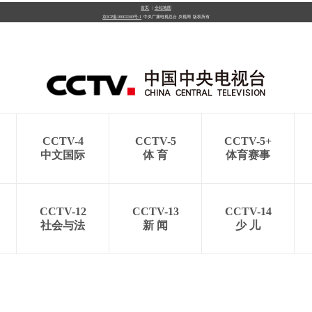
首页
|
全站地图
京ICP备10003349号-1
中央广播电视总台
央视网
版权所有
央博
非遗
文化
旅游
科普
健康
乐龄
阅读
云起
超级工厂
智敬中国
全民健康
颜选攻略
海洋
CCTV-4
CCTV-5
CCTV-5+
热播榜
总台企业白名单
中文国际
体 育
体育赛事
CCTV-12
CCTV-13
CCTV-14
社会与法
新 闻
少 儿