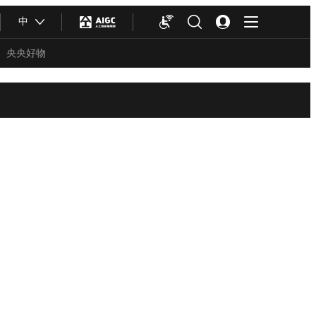
中
央央好物
合体育
亚冬会