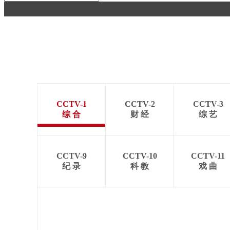
财经
教育
乡村振兴
生态环境
一带一路
大国智造
大国展会
大国保险
云顶对话
CCTV-1
CCTV-2
CCTV-3
CCTV.节目官网
直播
节目单
栏目
片库
综 合
财 经
综 艺
CCTV-9
CCTV-10
CCTV-11
纪 录
科 教
戏 曲