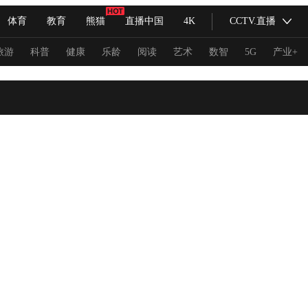
体育
教育
熊猫
直播中国
4K
CCTV.直播
式妙语
主持人
下载央视影音
热解读
天天学习
旅游
科普
健康
乐龄
阅读
艺术
数智
5G
产业+
纪录片网
国家大剧院
大型活动
科技
法治
文娱
人物
公益
图片
习式妙语
央视快评
央视网评
光华锐评
锋面
频道
VR/AR
4K专区
全景新闻
请入列
人生第一次
人生第二次
冬奥会
CBA
NBA
中超
国足
国际足球
网球
综
体育江湖
文化体育
冰雪道路
足球道路