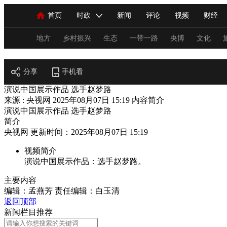
首页
时政
新闻
评论
视频
财经
人民领袖习近平
直播
海外频道
片库
iPanda
栏目大全
联播+
English
中国领导人
节目单
Монгол
听音
央视快评
微视频
习
地方
乡村振兴
生态
一带一路
央博
文化
阅读
分享
总台春晚
手机看
网络春晚
共产党员网
秧纪录
演说中国展示作品 选手赵梦路
来源 : 央视网
2025年08月07日 15:19
内容简介
演说中国展示作品 选手赵梦路
新闻
国内
国际
评论
经济
军事
简介
央视网 更新时间：2025年08月07日 15:19
人民领袖习近平
联播+
热解读
天天学习
视频简介
视频
小央视频
小央直播
直播中国
熊猫
演说中国展示作品：选手赵梦路。
现场
前线
比划
快看
蓝海中国
新兵
主要内容
编辑：孟燕芳
责任编辑：白玉清
体育
直播
竞猜
2026年世界杯
2026年
返回顶部
新闻栏目推荐
VIP会员
CCTV奥林匹克频道
生活体育大会