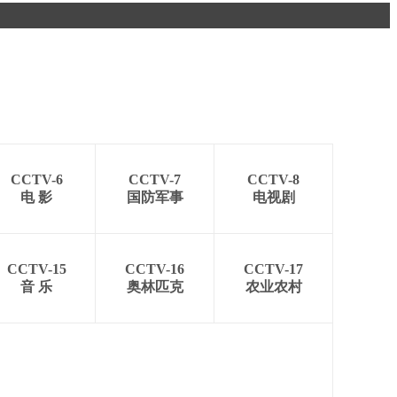
艺术
汽车
数智
5G
产业+
时尚
天气
才艺
网展
央央好物
CCTV-6
CCTV-7
CCTV-8
电 影
国防军事
电视剧
CCTV-15
CCTV-16
CCTV-17
音 乐
奥林匹克
农业农村