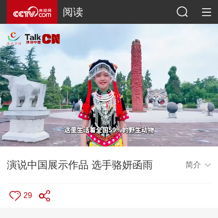
阅读
演说中国展示作品 选手骆妍函雨
简介
29