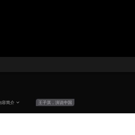
央博
非遗
文化
旅游
科普
健康
乐龄
阅读
云起
超级工厂
智敬中国
全民健康
颜选攻略
海洋
热播榜
总台企业白名单
内容简介
王子淇，演说中国