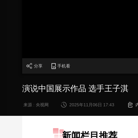
财经
教育
乡村振兴
生态环境
一带一路
大国智造
大国展会
大国保险
云顶对话
CCTV.节目官网
直播
节目单
栏目
片库
分享
手机看
演说中国展示作品 选手王子淇
来源 : 央视网
2025年11月06日 17:43
新闻栏目推荐