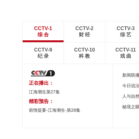
CCTV-1
CCTV-2
CCTV-3
综 合
财 经
综 艺
CCTV-9
CCTV-10
CCTV-11
纪 录
科 教
戏 曲
新闻联
正在播出：
今日说
江海潮生第27集
人与自
精彩预告：
秘境之
前情提要-江海潮生-第28集