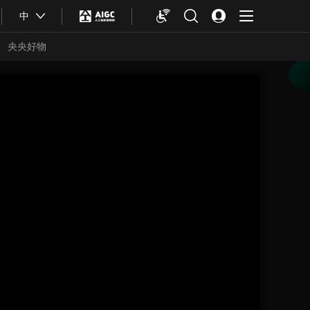
中
央央好物
合体育
亚冬会