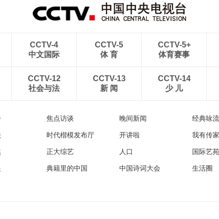
CCTV-4
CCTV-5
CCTV-5+
中文国际
体 育
体育赛事
CCTV-12
CCTV-13
CCTV-14
社会与法
新 闻
少 儿
播
焦点访谈
晚间新闻
经典咏
法
时代楷模发布厅
开讲啦
我有传
然
正大综艺
人口
国际艺
眼
典籍里的中国
中国诗词大会
生活圈