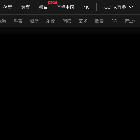
体育
教育
熊猫
直播中国
4K
CCTV.直播
式妙语
主持人
下载央视影音
热解读
天天学习
旅游
科普
健康
乐龄
阅读
艺术
数智
5G
产业+
纪录片网
国家大剧院
大型活动
科技
法治
文娱
人物
公益
图片
习式妙语
央视快评
央视网评
光华锐评
锋面
频道
VR/AR
4K专区
全景新闻
请入列
人生第一次
人生第二次
年冬奥会
CBA
NBA
中超
国足
国际足球
网球
综
体育江湖
文化体育
冰雪道路
足球道路