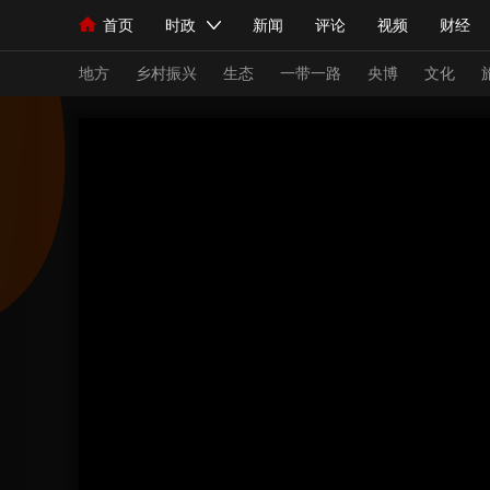
首页
时政
新闻
评论
视频
财经
人民领袖习近平
直播
海外频道
片库
iPanda
栏目大全
联播+
English
中国领导人
节目单
Монгол
听音
央视快评
微视频
习
地方
乡村振兴
生态
一带一路
央博
文化
总台春晚
网络春晚
共产党员网
秧纪录
新闻
国内
国际
评论
经济
军事
人民领袖习近平
联播+
热解读
天天学习
视频
小央视频
小央直播
直播中国
熊猫
现场
前线
比划
快看
蓝海中国
新兵
体育
直播
竞猜
2026年世界杯
2026
VIP会员
CCTV奥林匹克频道
生活体育大会