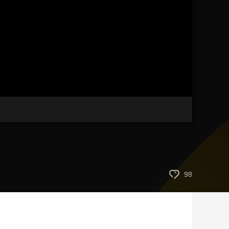
艺术
汽车
数智
5G
产业+
时尚
天气
才艺
网展
央央好物
98