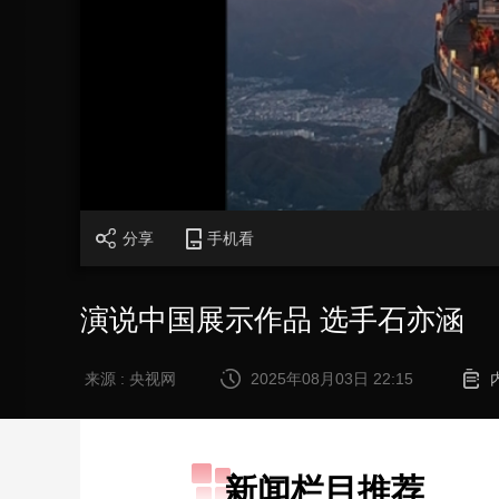
财经
教育
乡村振兴
生态环境
一带一路
大国智造
大国展会
大国保险
云顶对话
CCTV.节目官网
直播
节目单
栏目
片库
分享
手机看
演说中国展示作品 选手石亦涵
来源 : 央视网
2025年08月03日 22:15
新闻栏目推荐