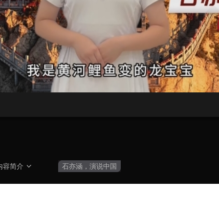
央博
非遗
文化
旅游
科普
健康
乐龄
阅读
云起
超级工厂
智敬中国
全民健康
颜选攻略
海洋
热播榜
总台企业白名单
内容简介
石亦涵，演说中国