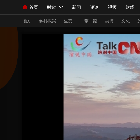
首页
时政
新闻
评论
视频
财经
人民领袖习近平
直播
海外频道
片库
iPanda
栏目大全
联播+
English
中国领导人
节目单
Монгол
听音
央视快评
微视频
习
地方
乡村振兴
生态
一带一路
央博
文化
总台春晚
网络春晚
共产党员网
秧纪录
新闻
国内
国际
评论
经济
军事
人民领袖习近平
联播+
热解读
天天学习
视频
小央视频
小央直播
直播中国
熊猫
现场
前线
比划
快看
蓝海中国
新兵
体育
直播
竞猜
2026年世界杯
2026
VIP会员
CCTV奥林匹克频道
生活体育大会