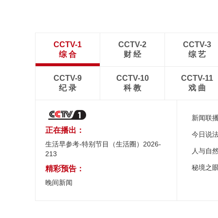
CCTV-1
CCTV-2
CCTV-3
综 合
财 经
综 艺
CCTV-9
CCTV-10
CCTV-11
纪 录
科 教
戏 曲
新闻联
正在播出：
今日说
生活早参考-特别节目（生活圈）2026-
人与自
213
秘境之
精彩预告：
晚间新闻