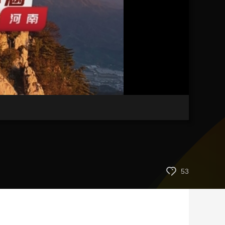
艺术
汽车
数智
5G
产业+
时尚
天气
才艺
网展
央央好物
53