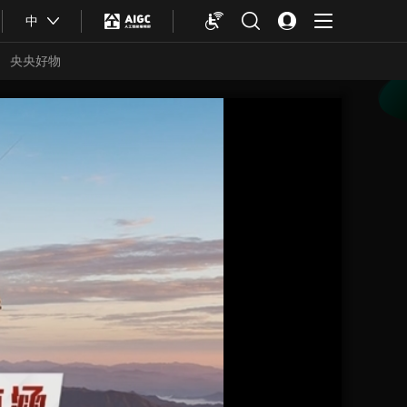
中
央央好物
合体育
亚冬会