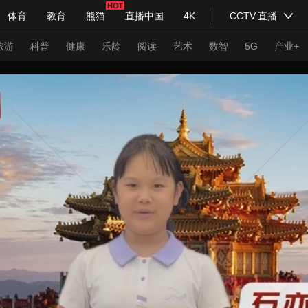
体育
教育
熊猫
直播中国
4K
CCTV.直播
式妙语
主持人
下载央视影音
热解读
天天学习
旅游
科普
健康
乐龄
阅读
艺术
数智
5G
产业+
纪录片网
国家大剧院
大型活动
科技
法治
文娱
人物
公益
图片
习式妙语
央视快评
央视网评
光华锐评
锋面
频道
VR/AR
4K专区
全景新闻
请入列
人生第一次
人生第二次
年冬奥会
CBA
NBA
中超
国足
国际足球
网球
综
体育江湖
文化体育
冰雪道路
足球道路