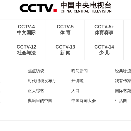
CCTV-4
CCTV-5
CCTV-5+
中文国际
体 育
体育赛事
CCTV-12
CCTV-13
CCTV-14
社会与法
新 闻
少 儿
播
焦点访谈
晚间新闻
经典咏
法
时代楷模发布厅
开讲啦
我有传
然
正大综艺
人口
国际艺
眼
典籍里的中国
中国诗词大会
生活圈