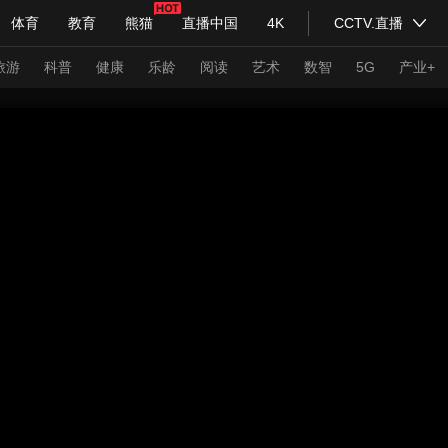
体育
教育
熊猫
直播中国
4K
CCTV.直播
式妙语
主持人
下载央视影音
热解读
天天学习
旅游
科普
健康
乐龄
阅读
艺术
数智
5G
产业+
纪录片网
国家大剧院
大型活动
科技
法治
文娱
人物
公益
图片
习式妙语
央视快评
央视网评
光华锐评
锋面
频道
VR/AR
4K专区
全景新闻
请入列
人生第一次
人生第二次
年冬奥会
CBA
NBA
中超
国足
国际足球
网球
综
体育江湖
文化体育
冰雪道路
足球道路