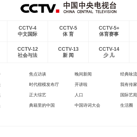
CCTV-4
CCTV-5
CCTV-5+
中文国际
体 育
体育赛事
CCTV-12
CCTV-13
CCTV-14
社会与法
新 闻
少 儿
播
焦点访谈
晚间新闻
经典咏
法
时代楷模发布厅
开讲啦
我有传
然
正大综艺
人口
国际艺
眼
典籍里的中国
中国诗词大会
生活圈