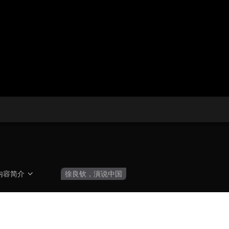
央博
非遗
文化
旅游
科普
健康
乐龄
阅读
云起
超级工厂
智敬中国
全民健康
颜选攻略
海洋
热播榜
总台企业白名单
内容简介
徐良钦，演说中国