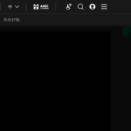
中
央央好物
合体育
亚冬会