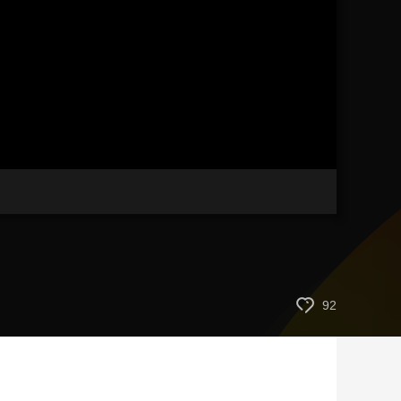
艺术
汽车
数智
5G
产业+
时尚
天气
才艺
网展
央央好物
92