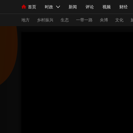
首页
时政
新闻
评论
视频
财经
人民领袖习近平
直播
海外频道
片库
iPanda
栏目大全
联播+
English
中国领导人
节目单
Монгол
听音
央视快评
微视频
习
地方
乡村振兴
生态
一带一路
央博
文化
总台春晚
网络春晚
共产党员网
秧纪录
新闻
国内
国际
评论
经济
军事
人民领袖习近平
联播+
热解读
天天学习
视频
小央视频
小央直播
直播中国
熊猫
现场
前线
比划
快看
蓝海中国
新兵
体育
直播
竞猜
2026年世界杯
2026
VIP会员
CCTV奥林匹克频道
生活体育大会