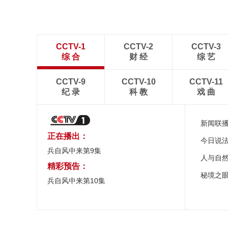
CCTV-1
CCTV-2
CCTV-3
综 合
财 经
综 艺
CCTV-9
CCTV-10
CCTV-11
纪 录
科 教
戏 曲
新闻联
正在播出：
今日说
兵自风中来第9集
人与自
精彩预告：
秘境之
兵自风中来第10集