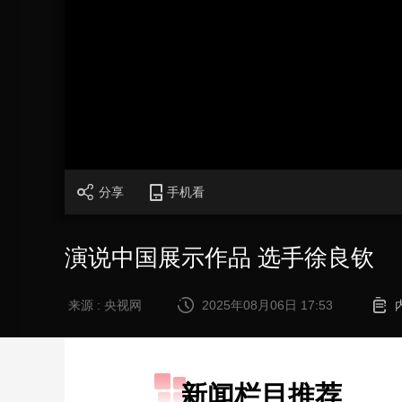
财经
教育
乡村振兴
生态环境
一带一路
大国智造
大国展会
大国保险
云顶对话
CCTV.节目官网
直播
节目单
栏目
片库
分享
手机看
演说中国展示作品 选手徐良钦
来源 : 央视网
2025年08月06日 17:53
新闻栏目推荐