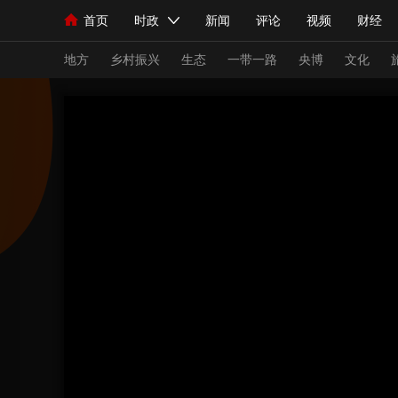
首页
时政
新闻
评论
视频
财经
人民领袖习近平
直播
海外频道
片库
iPanda
栏目大全
联播+
English
中国领导人
节目单
Монгол
听音
央视快评
微视频
习
地方
乡村振兴
生态
一带一路
央博
文化
总台春晚
网络春晚
共产党员网
秧纪录
新闻
国内
国际
评论
经济
军事
人民领袖习近平
联播+
热解读
天天学习
视频
小央视频
小央直播
直播中国
熊猫
现场
前线
比划
快看
蓝海中国
新兵
体育
直播
竞猜
2026年世界杯
2026
VIP会员
CCTV奥林匹克频道
生活体育大会