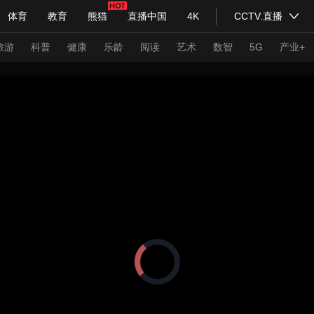
体育
教育
熊猫
直播中国
4K
CCTV.直播
式妙语
主持人
下载央视影音
热解读
天天学习
旅游
科普
健康
乐龄
阅读
艺术
数智
5G
产业+
纪录片网
国家大剧院
大型活动
科技
法治
文娱
人物
公益
图片
习式妙语
央视快评
央视网评
光华锐评
锋面
频道
VR/AR
4K专区
全景新闻
请入列
人生第一次
人生第二次
正
在
年冬奥会
CBA
NBA
中超
国足
国际足球
网球
综
加
载
体育江湖
文化体育
冰雪道路
视
足球道路
频