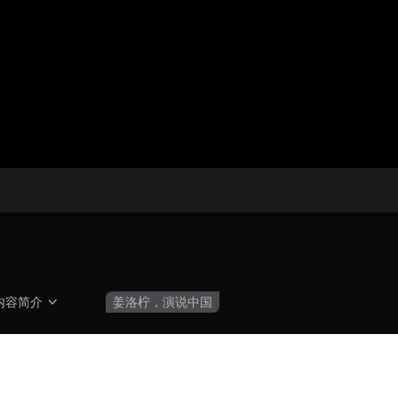
播
放
央博
非遗
文化
旅游
科普
健康
乐龄
阅读
器。
云起
超级工厂
智敬中国
全民健康
颜选攻略
海洋
热播榜
总台企业白名单
内容简介
姜洛柠，演说中国