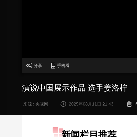
财经
教育
乡村振兴
生态环境
一带一路
大国智造
大国展会
大国保险
云顶对话
加
载
/
完
成
:
0%
CCTV.节目官网
直播
节目单
栏目
片库
分享
手机看
演说中国展示作品 选手姜洛柠
来源 : 央视网
2025年08月11日 21:43
新闻栏目推荐