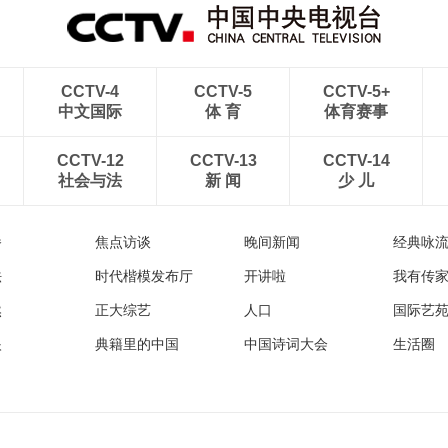
CCTV-4
CCTV-5
CCTV-5+
中文国际
体 育
体育赛事
CCTV-12
CCTV-13
CCTV-14
社会与法
新 闻
少 儿
播
焦点访谈
晚间新闻
经典咏
法
时代楷模发布厅
开讲啦
我有传
然
正大综艺
人口
国际艺
眼
典籍里的中国
中国诗词大会
生活圈