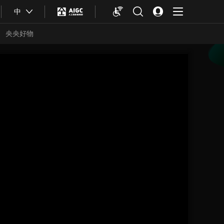
中
央央好物
合体育
亚冬会