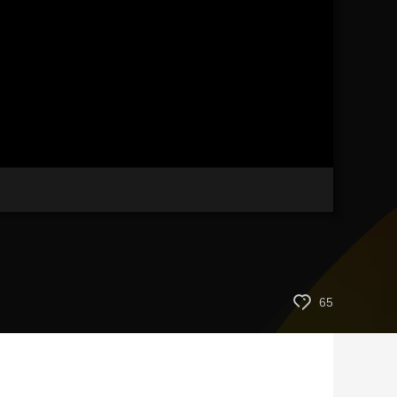
艺术
汽车
数智
5G
产业+
时尚
天气
才艺
网展
央央好物
画
静
质
音
(m)
65