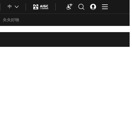
中
央央好物
合体育
亚冬会