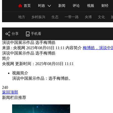
首页
时政
新闻
评论
视频
财经
人民领袖习近平
直播
海外频道
片库
iPanda
栏目大全
联播+
English
中国领导人
节目单
Монгол
听音
央视快评
微视频
习
地方
乡村振兴
生态
一带一路
央博
文化
阅读
分享
手机看
总台春晚
网络春晚
共产党员网
秧纪录
演说中国展示作品 选手梅博皓
来源 : 央视网
2025年08月03日 11:11
内容简介
梅博皓，演说中
演说中国展示作品 选手梅博皓
新闻
国内
国际
评论
经济
军事
简介
央视网 更新时间：2025年08月03日 11:11
人民领袖习近平
联播+
热解读
天天学习
视频简介
演说中国展示作品：选手梅博皓。
视频
小央视频
小央直播
直播中国
熊猫
240
现场
前线
比划
快看
蓝海中国
新兵
返回顶部
新闻栏目推荐
体育
直播
竞猜
2026年世界杯
2026年
VIP会员
CCTV奥林匹克频道
生活体育大会