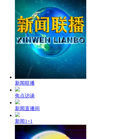
财经
教育
乡村振兴
生态环境
一带一路
大国智造
大国展会
大国保险
云顶对话
CCTV.节目官网
直播
节目单
栏目
片库
新闻联播
焦点访谈
新闻直播间
新闻1+1