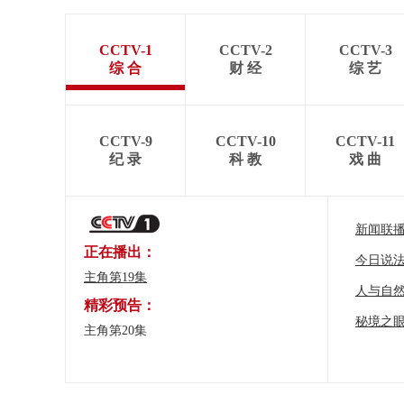
CCTV-1
CCTV-2
CCTV-3
综 合
财 经
综 艺
CCTV-9
CCTV-10
CCTV-11
纪 录
科 教
戏 曲
新闻联
正在播出：
今日说
主角第19集
人与自
精彩预告：
秘境之
主角第20集