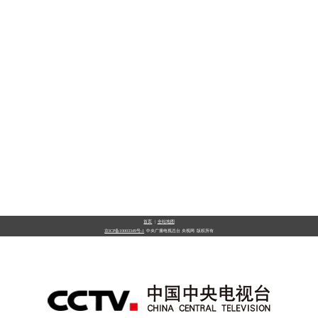
首页
|
全站地图
京ICP备10003349号-1
中央广播电视总台
央视网
版权所有