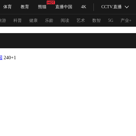
体育
教育
熊猫
直播中国
4K
CCTV.直播
式妙语
主持人
下载央视影音
热解读
天天学习
旅游
科普
健康
乐龄
阅读
艺术
数智
5G
产业+
纪录片网
国家大剧院
大型活动
国
240
+1
科技
法治
文娱
人物
公益
图片
习式妙语
央视快评
央视网评
光华锐评
锋面
频道
VR/AR
4K专区
全景新闻
请入列
人生第一次
人生第二次
冬奥会
CBA
NBA
中超
国足
国际足球
网球
综
体育江湖
文化体育
冰雪道路
足球道路