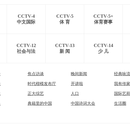
CCTV-4
CCTV-5
CCTV-5+
中文国际
体 育
体育赛事
CCTV-12
CCTV-13
CCTV-14
社会与法
新 闻
少 儿
播
焦点访谈
晚间新闻
经典咏
法
时代楷模发布厅
开讲啦
我有传
然
正大综艺
人口
国际艺
眼
典籍里的中国
中国诗词大会
生活圈