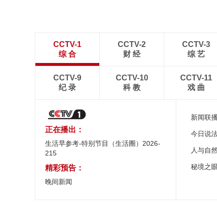
CCTV-1
CCTV-2
CCTV-3
综 合
财 经
综 艺
CCTV-9
CCTV-10
CCTV-11
纪 录
科 教
戏 曲
新闻联
正在播出：
今日说
生活早参考-特别节目（生活圈）2026-
人与自
215
秘境之
精彩预告：
晚间新闻