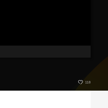
艺术
汽车
数智
5G
产业+
时尚
天气
才艺
网展
央央好物
118