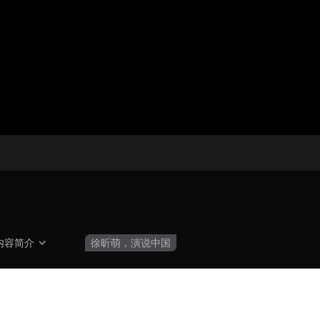
央博
非遗
文化
旅游
科普
健康
乐龄
阅读
云起
超级工厂
智敬中国
全民健康
颜选攻略
海洋
热播榜
总台企业白名单
内容简介
徐昕萌，演说中国