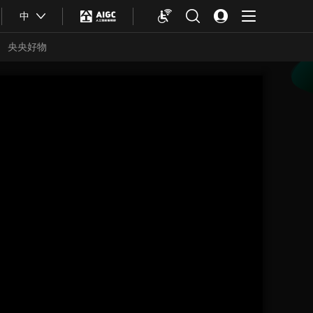
中
央央好物
合体育
亚冬会