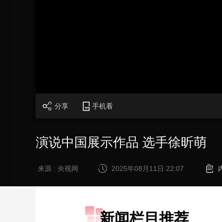
财经
教育
乡村振兴
生态环境
一带一路
大国智造
大国展会
大国保险
云顶对话
CCTV.节目官网
直播
节目单
栏目
片库
分享
手机看
演说中国展示作品 选手徐昕萌
来源 : 央视网
2025年08月11日 22:07
新闻栏目推荐