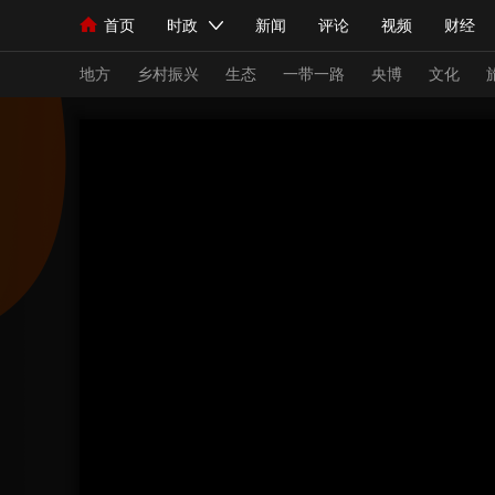
首页
时政
新闻
评论
视频
财经
人民领袖习近平
直播
海外频道
片库
iPanda
栏目大全
联播+
English
中国领导人
节目单
Монгол
听音
央视快评
微视频
习
地方
乡村振兴
生态
一带一路
央博
文化
总台春晚
网络春晚
共产党员网
秧纪录
新闻
国内
国际
评论
经济
军事
人民领袖习近平
联播+
热解读
天天学习
视频
小央视频
小央直播
直播中国
熊猫
现场
前线
比划
快看
蓝海中国
新兵
体育
直播
竞猜
2026年世界杯
2026
VIP会员
CCTV奥林匹克频道
生活体育大会