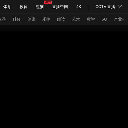
体育
教育
熊猫
直播中国
4K
CCTV.直播
式妙语
主持人
下载央视影音
热解读
天天学习
旅游
科普
健康
乐龄
阅读
艺术
数智
5G
产业+
纪录片网
国家大剧院
大型活动
科技
法治
文娱
人物
公益
图片
习式妙语
央视快评
央视网评
光华锐评
锋面
频道
VR/AR
4K专区
全景新闻
请入列
人生第一次
人生第二次
年冬奥会
CBA
NBA
中超
国足
国际足球
网球
综
体育江湖
文化体育
冰雪道路
足球道路