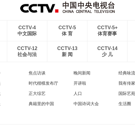
CCTV-4
CCTV-5
CCTV-5+
中文国际
体 育
体育赛事
CCTV-12
CCTV-13
CCTV-14
社会与法
新 闻
少 儿
播
焦点访谈
晚间新闻
经典咏
法
时代楷模发布厅
开讲啦
我有传
然
正大综艺
人口
国际艺
眼
典籍里的中国
中国诗词大会
生活圈