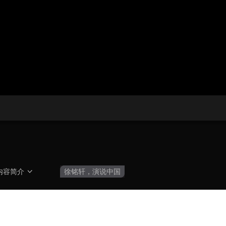
央博
非遗
文化
旅游
科普
健康
乐龄
阅读
云起
超级工厂
智敬中国
全民健康
颜选攻略
海洋
热播榜
总台企业白名单
内容简介
徐铭轩，演说中国