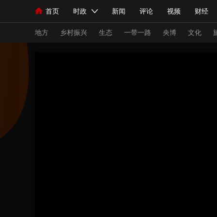
首页
时政
新闻
评论
视频
财经
人民领袖习近平
直播
海外频道
片库
iPanda
栏目大全
联播+
English
中国领导人
节目单
Монгол
听音
央视快评
微视频
习
地方
乡村振兴
生态
一带一路
央博
文化
总台春晚
网络春晚
共产党员网
秧纪录
新闻
国内
国际
评论
经济
军事
人民领袖习近平
联播+
热解读
天天学习
视频
小央视频
小央直播
直播中国
熊猫
现场
前线
比划
快看
蓝海中国
新兵
体育
直播
竞猜
2026年世界杯
2026
VIP会员
CCTV奥林匹克频道
生活体育大会