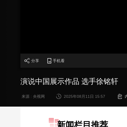
财经
教育
乡村振兴
生态环境
一带一路
大国智造
大国展会
大国保险
云顶对话
CCTV.节目官网
直播
节目单
栏目
片库
分享
手机看
演说中国展示作品 选手徐铭轩
来源 : 央视网
2025年08月11日 15:57
新闻栏目推荐