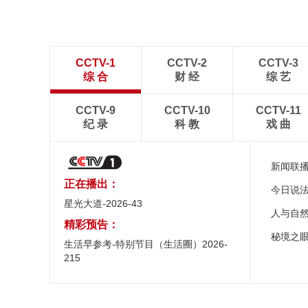
CCTV-1
CCTV-2
CCTV-3
综 合
财 经
综 艺
CCTV-9
CCTV-10
CCTV-11
纪 录
科 教
戏 曲
新闻联
正在播出：
今日说
星光大道-2026-43
人与自
精彩预告：
秘境之
生活早参考-特别节目（生活圈）2026-
215