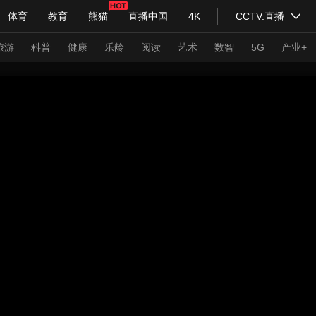
体育
教育
熊猫
直播中国
4K
CCTV.直播
式妙语
主持人
下载央视影音
热解读
天天学习
旅游
科普
健康
乐龄
阅读
艺术
数智
5G
产业+
纪录片网
国家大剧院
大型活动
科技
法治
文娱
人物
公益
图片
习式妙语
央视快评
央视网评
光华锐评
锋面
频道
VR/AR
4K专区
全景新闻
请入列
人生第一次
人生第二次
年冬奥会
CBA
NBA
中超
国足
国际足球
网球
综
体育江湖
文化体育
冰雪道路
足球道路