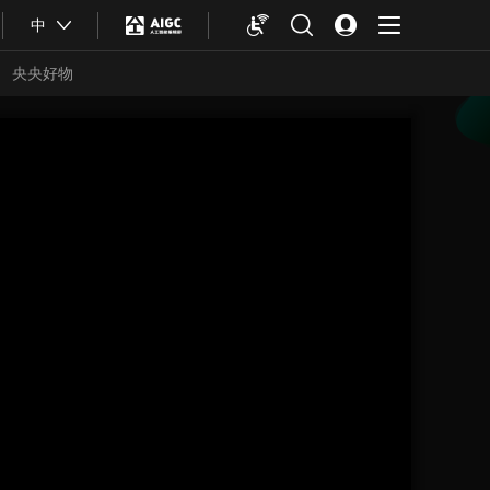
中
央央好物
合体育
亚冬会