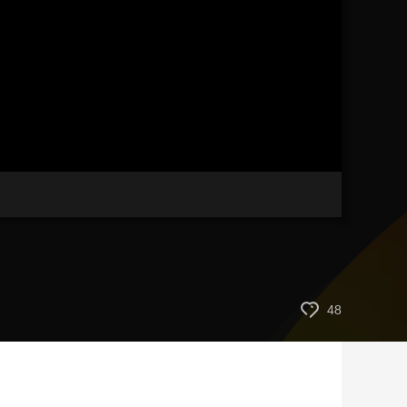
艺术
汽车
数智
5G
产业+
时尚
天气
才艺
网展
央央好物
48