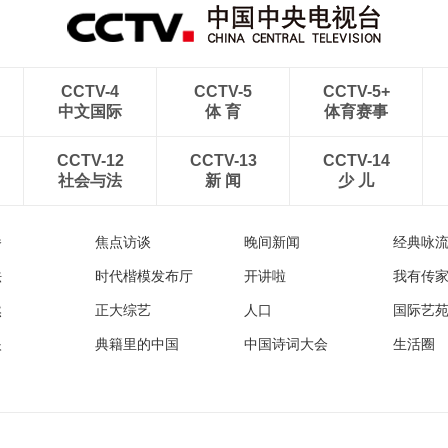
CCTV-4
CCTV-5
CCTV-5+
中文国际
体 育
体育赛事
CCTV-12
CCTV-13
CCTV-14
社会与法
新 闻
少 儿
播
焦点访谈
晚间新闻
经典咏
法
时代楷模发布厅
开讲啦
我有传
然
正大综艺
人口
国际艺
眼
典籍里的中国
中国诗词大会
生活圈