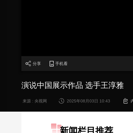
财经
教育
乡村振兴
生态环境
一带一路
大国智造
大国展会
大国保险
云顶对话
CCTV.节目官网
直播
节目单
栏目
片库
分享
手机看
演说中国展示作品 选手王淳雅
来源 : 央视网
2025年08月03日 10:43
新闻栏目推荐