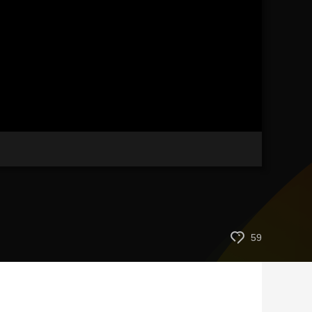
艺术
汽车
数智
5G
产业+
时尚
天气
才艺
网展
央央好物
59