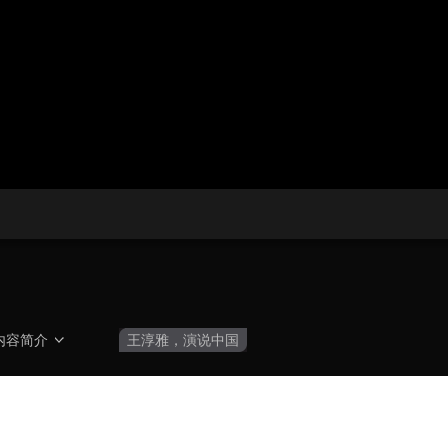
央博
非遗
文化
旅游
科普
健康
乐龄
阅读
云起
超级工厂
智敬中国
全民健康
颜选攻略
海洋
热播榜
总台企业白名单
内容简介
王淳雅，演说中国