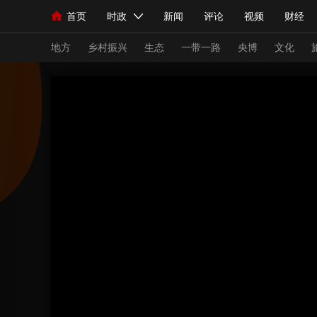
首页
时政
新闻
评论
视频
财经
人民领袖习近平
直播
海外频道
片库
iPanda
栏目大全
联播+
English
中国领导人
节目单
Монгол
听音
央视快评
微视频
习
地方
乡村振兴
生态
一带一路
央博
文化
总台春晚
网络春晚
共产党员网
秧纪录
新闻
国内
国际
评论
经济
军事
人民领袖习近平
联播+
热解读
天天学习
视频
小央视频
小央直播
直播中国
熊猫
现场
前线
比划
快看
蓝海中国
新兵
体育
直播
竞猜
2026年世界杯
2026
VIP会员
CCTV奥林匹克频道
生活体育大会