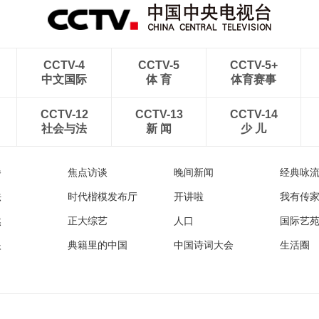
CCTV-4
CCTV-5
CCTV-5+
中文国际
体 育
体育赛事
CCTV-12
CCTV-13
CCTV-14
社会与法
新 闻
少 儿
播
焦点访谈
晚间新闻
经典咏
法
时代楷模发布厅
开讲啦
我有传
然
正大综艺
人口
国际艺
眼
典籍里的中国
中国诗词大会
生活圈