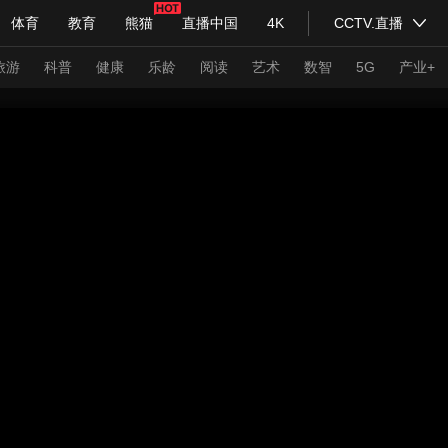
体育
教育
熊猫
直播中国
4K
CCTV.直播
式妙语
主持人
下载央视影音
热解读
天天学习
旅游
科普
健康
乐龄
阅读
艺术
数智
5G
产业+
纪录片网
国家大剧院
大型活动
科技
法治
文娱
人物
公益
图片
习式妙语
央视快评
央视网评
光华锐评
锋面
频道
VR/AR
4K专区
全景新闻
请入列
人生第一次
人生第二次
年冬奥会
CBA
NBA
中超
国足
国际足球
网球
综
体育江湖
文化体育
冰雪道路
足球道路