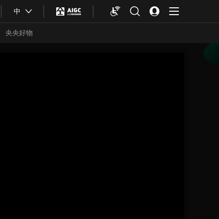
中
央央好物
合体育
亚冬会