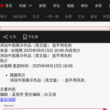
首页
时政
新闻
评论
视频
财经
体育
人民领袖习近平
直播
海外频道
片库
iPanda
栏目大全
联播+
English
中国领导人
节目单
Монгол
听音
央视快评
微视频
习式妙语
主持人
下
地方
乡村振兴
生态
一带一路
央博
文化
旅游
科普
阅读
总台春晚
网络春晚
共产党员网
秧纪录
纪录片网
分享
手机看
演说中国展示作品（英文版） 选手周兆初
来源 : 央视网
2025年09月15日 16:06
内容简介
演说中国展示作品（英文版） 选手周兆初
新闻
国内
国际
评论
经济
军事
科技
法
简介
人民领袖习近平
联播+
热解读
天天学习
习式妙语
央视网 更新时间：2025年09月15日 16:06
视频简介
视频
小央视频
小央直播
直播中国
熊猫频道
V
演说中国展示作品（英文版）：选手周兆初。
现场
前线
比划
快看
蓝海中国
新兵请入列
主要内容
编辑：孟燕芳
责任编辑：白玉清
体育
直播
竞猜
2026年世界杯
2026年冬奥会
返回顶部
VIP会员
CCTV奥林匹克频道
生活体育大会
体育江湖
新闻栏目推荐