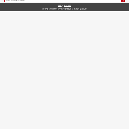
首页
|
全站地图
财经
教育
乡村振兴
生态环境
一带一路
央博
京ICP备10003349号-1
中央广播电视总台
央视网
版权所有
大国智造
大国展会
大国保险
云顶对话
云起
超
CCTV.节目官网
直播
节目单
栏目
片库
热播榜