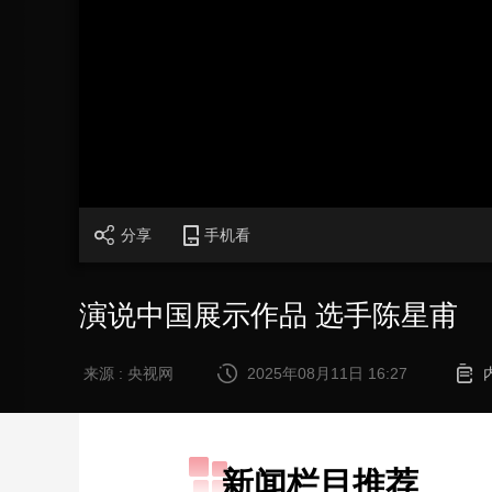
财经
教育
乡村振兴
生态环境
一带一路
大国智造
大国展会
大国保险
云顶对话
CCTV.节目官网
直播
节目单
栏目
片库
分享
手机看
演说中国展示作品 选手陈星甫
来源 : 央视网
2025年08月11日 16:27
新闻栏目推荐