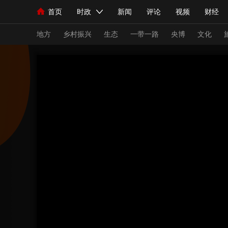
首页
时政
新闻
评论
视频
财经
人民领袖习近平
直播
海外频道
片库
iPanda
栏目大全
联播+
English
中国领导人
节目单
Монгол
听音
央视快评
微视频
习
地方
乡村振兴
生态
一带一路
央博
文化
总台春晚
网络春晚
共产党员网
秧纪录
新闻
国内
国际
评论
经济
军事
人民领袖习近平
联播+
热解读
天天学习
视频
小央视频
小央直播
直播中国
熊猫
现场
前线
比划
快看
蓝海中国
新兵
体育
直播
竞猜
2026年世界杯
2026
VIP会员
CCTV奥林匹克频道
生活体育大会