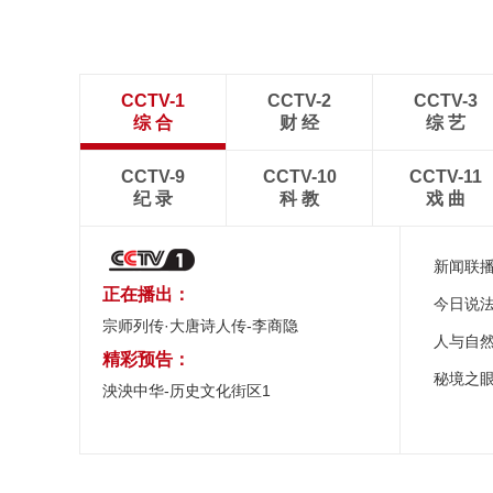
CCTV-1
CCTV-2
CCTV-3
综 合
财 经
综 艺
CCTV-9
CCTV-10
CCTV-11
纪 录
科 教
戏 曲
新闻联
正在播出：
今日说
宗师列传·大唐诗人传-李商隐
人与自
精彩预告：
秘境之
泱泱中华-历史文化街区1