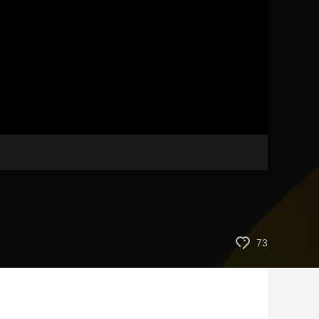
艺术
汽车
数智
5G
产业+
时尚
天气
才艺
网展
央央好物
73