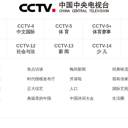
CCTV-4
CCTV-5
CCTV-5+
中文国际
体 育
体育赛事
CCTV-12
CCTV-13
CCTV-14
社会与法
新 闻
少 儿
播
焦点访谈
晚间新闻
经典咏
法
时代楷模发布厅
开讲啦
我有传
然
正大综艺
人口
国际艺
眼
典籍里的中国
中国诗词大会
生活圈