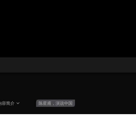
央博
非遗
文化
旅游
科普
健康
乐龄
阅读
云起
超级工厂
智敬中国
全民健康
颜选攻略
海洋
热播榜
总台企业白名单
内容简介
陈星甫，演说中国