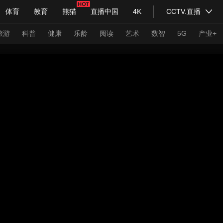
体育
教育
熊猫
直播中国
4K
CCTV.直播
式妙语
主持人
下载央视影音
热解读
天天学习
旅游
科普
健康
乐龄
阅读
艺术
数智
5G
产业+
纪录片网
国家大剧院
大型活动
科技
法治
文娱
人物
公益
图片
习式妙语
央视快评
央视网评
光华锐评
锋面
频道
VR/AR
4K专区
全景新闻
请入列
人生第一次
人生第二次
年冬奥会
CBA
NBA
中超
国足
国际足球
网球
综
体育江湖
文化体育
冰雪道路
足球道路