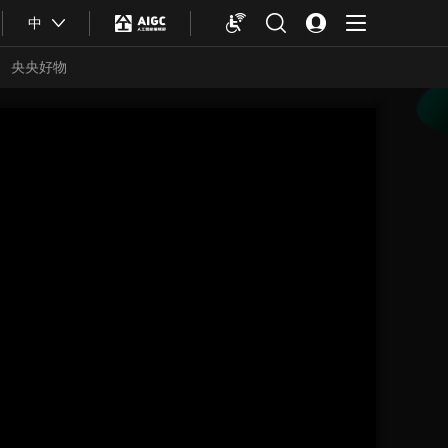
中
央央好物
合体育
亚冬会