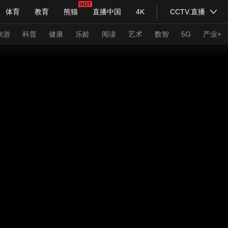
体育
教育
熊猫
直播中国
4K
CCTV.直播
式妙语
主持人
下载央视影音
热解读
天天学习
旅游
科普
健康
乐龄
阅读
艺术
数智
5G
产业+
纪录片网
国家大剧院
大型活动
科技
法治
文娱
人物
公益
图片
习式妙语
央视快评
央视网评
光华锐评
锋面
频道
VR/AR
4K专区
全景新闻
请入列
人生第一次
人生第二次
年冬奥会
CBA
NBA
中超
国足
国际足球
网球
综
体育江湖
文化体育
冰雪道路
足球道路