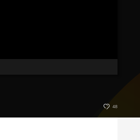
艺术
汽车
数智
5G
产业+
时尚
天气
才艺
网展
央央好物
48