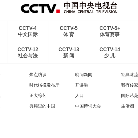
CCTV-4
CCTV-5
CCTV-5+
中文国际
体 育
体育赛事
CCTV-12
CCTV-13
CCTV-14
社会与法
新 闻
少 儿
播
焦点访谈
晚间新闻
经典咏
法
时代楷模发布厅
开讲啦
我有传
然
正大综艺
人口
国际艺
眼
典籍里的中国
中国诗词大会
生活圈