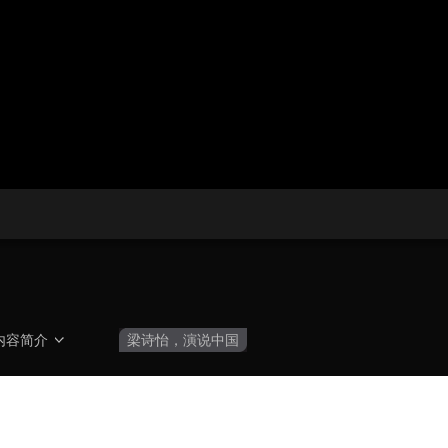
央博
非遗
文化
旅游
科普
健康
乐龄
阅读
云起
超级工厂
智敬中国
全民健康
颜选攻略
海洋
热播榜
总台企业白名单
内容简介
梁诗怡，演说中国