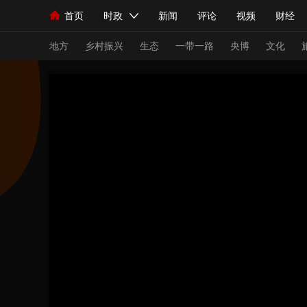
首页
时政
新闻
评论
视频
财经
人民领袖习近平
直播
海外频道
片库
iPanda
栏目大全
联播+
English
中国领导人
节目单
Монгол
听音
央视快评
微视频
习
地方
乡村振兴
生态
一带一路
央博
文化
总台春晚
网络春晚
共产党员网
秧纪录
新闻
国内
国际
评论
经济
军事
人民领袖习近平
联播+
热解读
天天学习
视频
小央视频
小央直播
直播中国
熊猫
现场
前线
比划
快看
蓝海中国
新兵
体育
直播
竞猜
2026年世界杯
2026
VIP会员
CCTV奥林匹克频道
生活体育大会