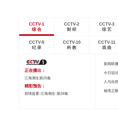
CCTV-1
CCTV-2
CCTV-3
综 合
财 经
综 艺
CCTV-9
CCTV-10
CCTV-11
纪 录
科 教
戏 曲
新闻联
正在播出：
今日说
江海潮生第25集
人与自
精彩预告：
秘境之
前情提要-江海潮生-第26集