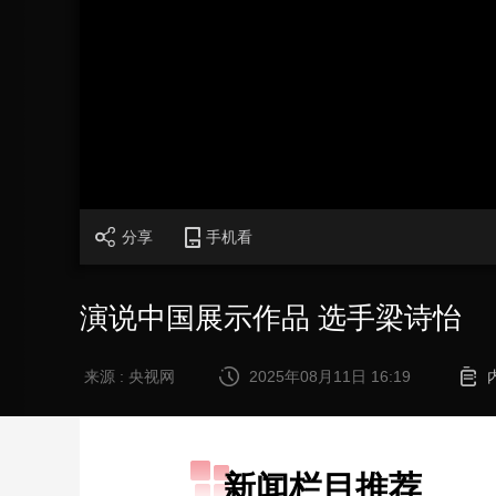
财经
教育
乡村振兴
生态环境
一带一路
大国智造
大国展会
大国保险
云顶对话
CCTV.节目官网
直播
节目单
栏目
片库
分享
手机看
演说中国展示作品 选手梁诗怡
来源 : 央视网
2025年08月11日 16:19
新闻栏目推荐