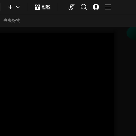
中
央央好物
合体育
亚冬会