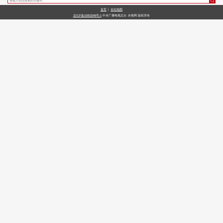
首页
|
全站地图
财经
教育
乡村振兴
生态环境
一带一路
央博
京ICP备10003349号-1
中央广播电视总台
央视网
版权所有
大国智造
大国展会
大国保险
云顶对话
云起
超
CCTV.节目官网
直播
节目单
栏目
片库
热播榜