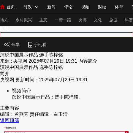
首页
时政
新闻
评论
视频
财经
体育
人民领袖习近平
直播
海外频道
片库
iPanda
栏目大全
联播+
English
中国领导人
节目单
Монгол
听音
央视快评
微视频
习式妙语
主持人
下
地方
乡村振兴
生态
一带一路
央博
文化
旅游
科普
阅读
总台春晚
网络春晚
共产党员网
秧纪录
纪录片网
分享
手机看
演说中国展示作品 选手陈梓铭
来源 : 央视网
2025年07月29日 19:31
内容简介
演说中国展示作品 选手陈梓铭
新闻
国内
国际
评论
经济
军事
科技
法
简介
人民领袖习近平
联播+
热解读
天天学习
习式妙语
央视网 更新时间：2025年07月29日 19:31
视频简介
视频
小央视频
小央直播
直播中国
熊猫频道
V
演说中国展示作品：选手陈梓铭。
现场
前线
比划
快看
蓝海中国
新兵请入列
主要内容
编辑：孟燕芳
责任编辑：白玉清
体育
直播
竞猜
2026年世界杯
2026年冬奥会
返回顶部
VIP会员
CCTV奥林匹克频道
生活体育大会
体育江湖
新闻栏目推荐