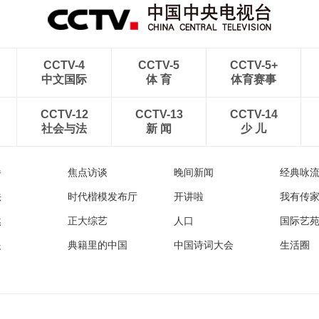
CCTV-4
CCTV-5
CCTV-5+
中文国际
体 育
体育赛事
CCTV-12
CCTV-13
CCTV-14
社会与法
新 闻
少 儿
播
焦点访谈
晚间新闻
经典咏
法
时代楷模发布厅
开讲啦
我有传
然
正大综艺
人口
国际艺
眼
典籍里的中国
中国诗词大会
生活圈