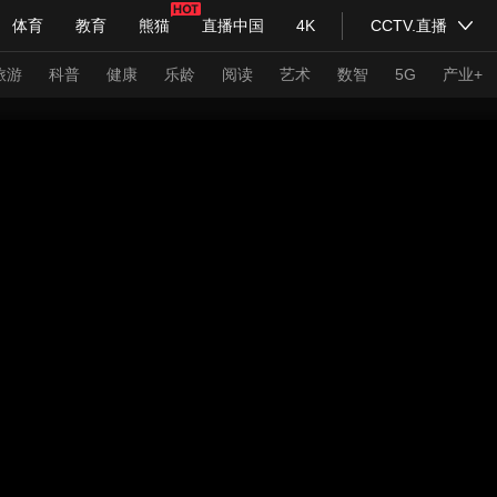
体育
教育
熊猫
直播中国
4K
CCTV.直播
式妙语
主持人
下载央视影音
热解读
天天学习
旅游
科普
健康
乐龄
阅读
艺术
数智
5G
产业+
纪录片网
国家大剧院
大型活动
科技
法治
文娱
人物
公益
图片
习式妙语
央视快评
央视网评
光华锐评
锋面
频道
VR/AR
4K专区
全景新闻
请入列
人生第一次
人生第二次
年冬奥会
CBA
NBA
中超
国足
国际足球
网球
综
体育江湖
文化体育
冰雪道路
足球道路