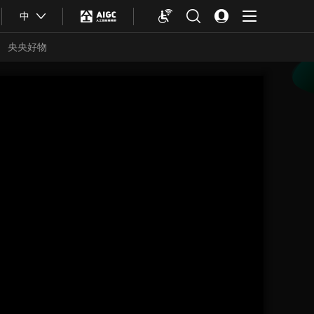
中
央央好物
合体育
亚冬会