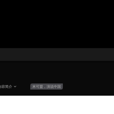
央博
非遗
文化
旅游
科普
健康
乐龄
阅读
云起
超级工厂
智敬中国
全民健康
颜选攻略
海洋
热播榜
总台企业白名单
内容简介
米可盟，演说中国