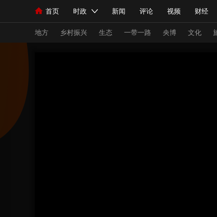
首页
时政
新闻
评论
视频
财经
人民领袖习近平
直播
海外频道
片库
iPanda
栏目大全
联播+
English
中国领导人
节目单
Монгол
听音
央视快评
微视频
习
地方
乡村振兴
生态
一带一路
央博
文化
总台春晚
网络春晚
共产党员网
秧纪录
新闻
国内
国际
评论
经济
军事
人民领袖习近平
联播+
热解读
天天学习
视频
小央视频
小央直播
直播中国
熊猫
现场
前线
比划
快看
蓝海中国
新兵
体育
直播
竞猜
2026年世界杯
2026
VIP会员
CCTV奥林匹克频道
生活体育大会