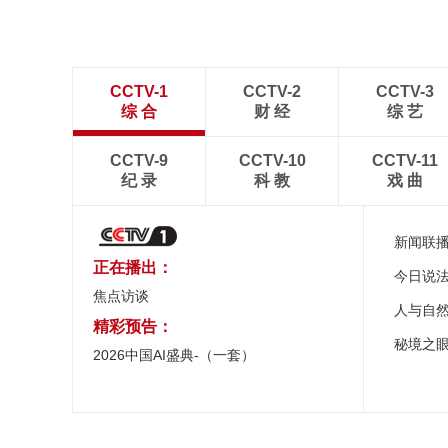
CCTV-1
CCTV-2
CCTV-3
综 合
财 经
综 艺
CCTV-9
CCTV-10
CCTV-11
纪 录
科 教
戏 曲
新闻联
正在播出：
今日说
焦点访谈
人与自
精彩预告：
秘境之
2026中国AI盛典-（一套）