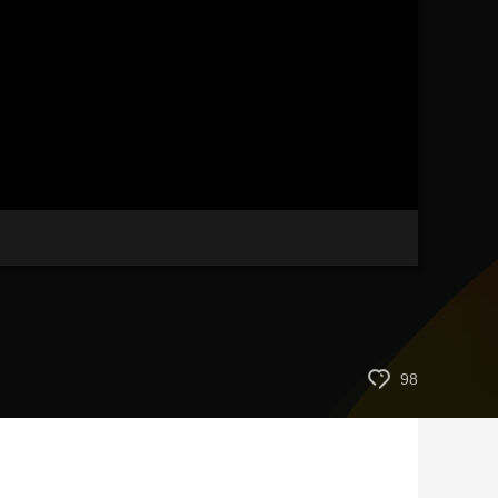
艺术
汽车
数智
5G
产业+
时尚
天气
才艺
网展
央央好物
98