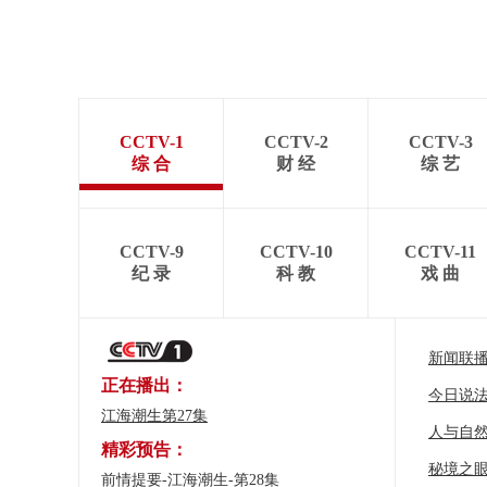
CCTV-1
CCTV-2
CCTV-3
综 合
财 经
综 艺
CCTV-9
CCTV-10
CCTV-11
纪 录
科 教
戏 曲
新闻联
正在播出：
今日说
江海潮生第27集
人与自
精彩预告：
秘境之
前情提要-江海潮生-第28集