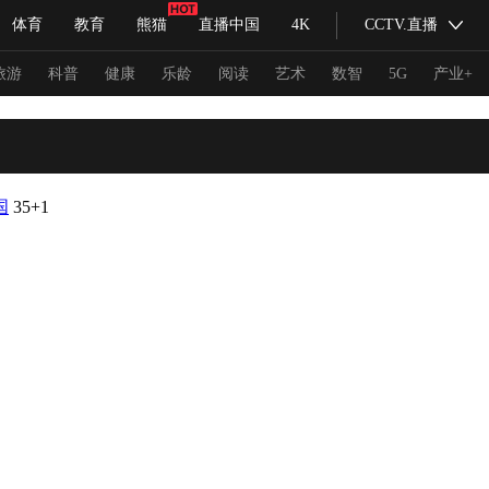
体育
教育
熊猫
直播中国
4K
CCTV.直播
式妙语
主持人
下载央视影音
热解读
天天学习
旅游
科普
健康
乐龄
阅读
艺术
数智
5G
产业+
纪录片网
国家大剧院
大型活动
国
35
+1
科技
法治
文娱
人物
公益
图片
习式妙语
央视快评
央视网评
光华锐评
锋面
频道
VR/AR
4K专区
全景新闻
请入列
人生第一次
人生第二次
冬奥会
CBA
NBA
中超
国足
国际足球
网球
综
体育江湖
文化体育
冰雪道路
足球道路