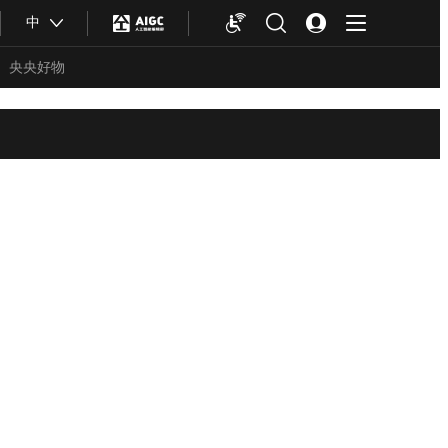
中
央央好物
合体育
亚冬会