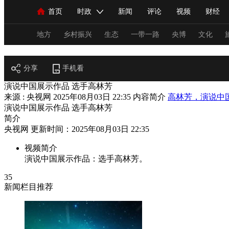
首页
时政
新闻
评论
视频
财经
人民领袖习近平
直播
海外频道
片库
iPanda
栏目大全
联播+
English
中国领导人
节目单
Монгол
听音
央视快评
微视频
习
地方
乡村振兴
生态
一带一路
央博
文化
阅读
分享
手机看
总台春晚
网络春晚
共产党员网
秧纪录
演说中国展示作品 选手高林芳
来源 : 央视网
2025年08月03日 22:35
内容简介
高林芳，演说中
演说中国展示作品 选手高林芳
新闻
国内
国际
评论
经济
军事
简介
央视网 更新时间：2025年08月03日 22:35
人民领袖习近平
联播+
热解读
天天学习
视频简介
演说中国展示作品：选手高林芳。
视频
小央视频
小央直播
直播中国
熊猫
35
现场
前线
比划
快看
蓝海中国
新兵
新闻栏目推荐
体育
直播
竞猜
2026年世界杯
2026年
VIP会员
CCTV奥林匹克频道
生活体育大会