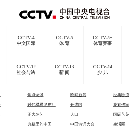
CCTV-4
CCTV-5
CCTV-5+
中文国际
体 育
体育赛事
CCTV-12
CCTV-13
CCTV-14
社会与法
新 闻
少 儿
播
焦点访谈
晚间新闻
经典咏
法
时代楷模发布厅
开讲啦
我有传
然
正大综艺
人口
国际艺
眼
典籍里的中国
中国诗词大会
生活圈