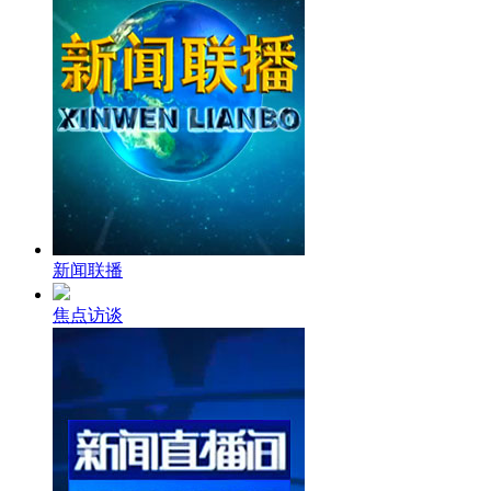
财经
教育
乡村振兴
生态环境
一带一路
大国智造
大国展会
大国保险
云顶对话
CCTV.节目官网
直播
节目单
栏目
片库
新闻联播
焦点访谈