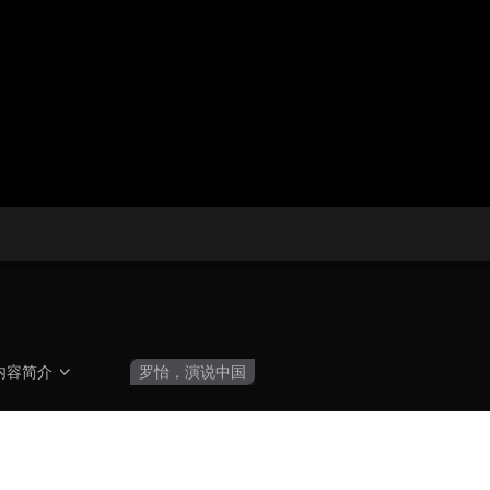
央博
非遗
文化
旅游
科普
健康
乐龄
阅读
云起
超级工厂
智敬中国
全民健康
颜选攻略
海洋
热播榜
总台企业白名单
内容简介
罗怡，演说中国