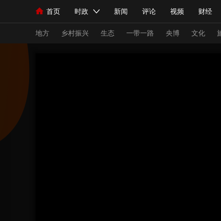
首页
时政
新闻
评论
视频
财经
人民领袖习近平
直播
海外频道
片库
iPanda
栏目大全
联播+
English
中国领导人
节目单
Монгол
听音
央视快评
微视频
习
地方
乡村振兴
生态
一带一路
央博
文化
总台春晚
网络春晚
共产党员网
秧纪录
新闻
国内
国际
评论
经济
军事
人民领袖习近平
联播+
热解读
天天学习
视频
小央视频
小央直播
直播中国
熊猫
现场
前线
比划
快看
蓝海中国
新兵
体育
直播
竞猜
2026年世界杯
2026
VIP会员
CCTV奥林匹克频道
生活体育大会