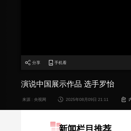
财经
教育
乡村振兴
生态环境
一带一路
大国智造
大国展会
大国保险
云顶对话
CCTV.节目官网
直播
节目单
栏目
片库
分享
手机看
演说中国展示作品 选手罗怡
来源 : 央视网
2025年08月09日 21:11
新闻栏目推荐