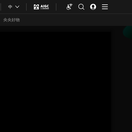
中
央央好物
合体育
亚冬会