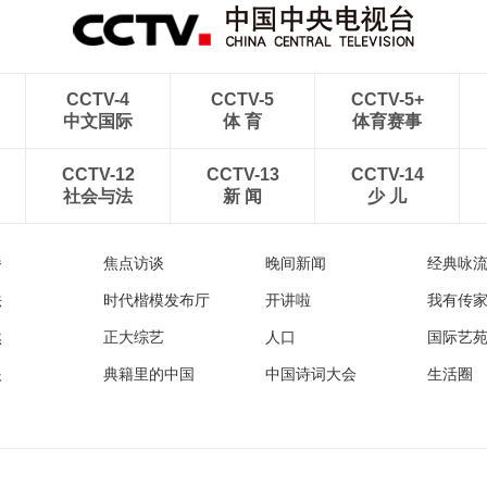
CCTV-4
CCTV-5
CCTV-5+
中文国际
体 育
体育赛事
CCTV-12
CCTV-13
CCTV-14
社会与法
新 闻
少 儿
播
焦点访谈
晚间新闻
经典咏
法
时代楷模发布厅
开讲啦
我有传
然
正大综艺
人口
国际艺
眼
典籍里的中国
中国诗词大会
生活圈