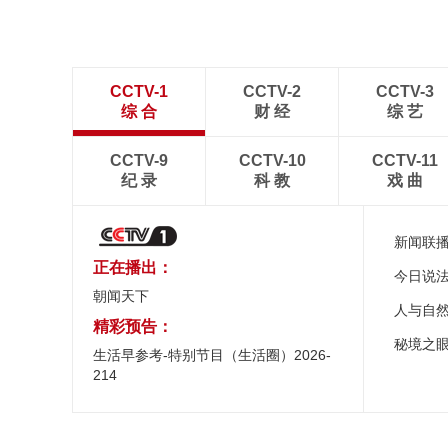
CCTV-1
CCTV-2
CCTV-3
综 合
财 经
综 艺
CCTV-9
CCTV-10
CCTV-11
纪 录
科 教
戏 曲
新闻联
正在播出：
今日说
朝闻天下
人与自
精彩预告：
秘境之
生活早参考-特别节目（生活圈）2026-
214