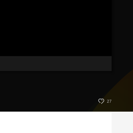
艺术
汽车
数智
5G
产业+
时尚
天气
才艺
网展
央央好物
27