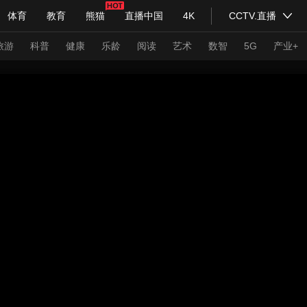
体育
教育
熊猫
直播中国
4K
CCTV.直播
式妙语
主持人
下载央视影音
热解读
天天学习
旅游
科普
健康
乐龄
阅读
艺术
数智
5G
产业+
纪录片网
国家大剧院
大型活动
科技
法治
文娱
人物
公益
图片
习式妙语
央视快评
央视网评
光华锐评
锋面
频道
VR/AR
4K专区
全景新闻
请入列
人生第一次
人生第二次
年冬奥会
CBA
NBA
中超
国足
国际足球
网球
综
体育江湖
文化体育
冰雪道路
足球道路