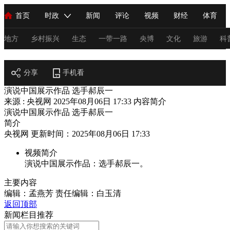
首页
时政
新闻
评论
视频
财经
体育
人民领袖习近平
直播
海外频道
片库
iPanda
栏目大全
联播+
English
中国领导人
节目单
Монгол
听音
央视快评
微视频
习式妙语
主持人
地方
乡村振兴
生态
一带一路
央博
文化
旅游
科
阅读
总台春晚
分享
手机看
网络春晚
共产党员网
秧纪录
纪录片网
演说中国展示作品 选手郝辰一
来源 : 央视网
2025年08月06日 17:33
内容简介
演说中国展示作品 选手郝辰一
新闻
国内
国际
评论
经济
军事
科技
法
简介
央视网 更新时间：2025年08月06日 17:33
人民领袖习近平
联播+
热解读
天天学习
习式妙语
视频简介
视频
小央视频
小央直播
直播中国
熊猫频道
V
演说中国展示作品：选手郝辰一。
现场
前线
比划
快看
蓝海中国
新兵请入列
主要内容
编辑：孟燕芳
责任编辑：白玉清
体育
直播
竞猜
2026年世界杯
2026年冬奥会
C
返回顶部
新闻栏目推荐
VIP会员
CCTV奥林匹克频道
生活体育大会
体育江湖