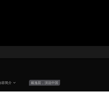
播
放
央博
非遗
文化
旅游
科普
健康
乐龄
阅读
器。
云起
超级工厂
智敬中国
全民健康
颜选攻略
海洋
热播榜
总台企业白名单
内容简介
戴逸莀，演说中国