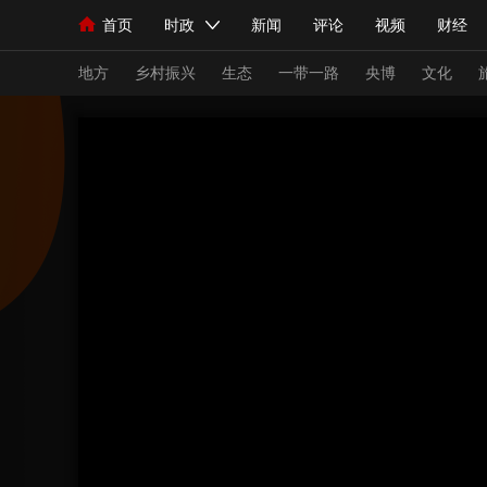
首页
时政
新闻
评论
视频
财经
人民领袖习近平
直播
海外频道
片库
iPanda
栏目大全
联播+
English
中国领导人
节目单
Монгол
听音
央视快评
微视频
习
地方
乡村振兴
生态
一带一路
央博
文化
总台春晚
网络春晚
共产党员网
秧纪录
新闻
国内
国际
评论
经济
军事
人民领袖习近平
联播+
热解读
天天学习
视频
小央视频
小央直播
直播中国
熊猫
现场
前线
比划
快看
蓝海中国
新兵
体育
直播
竞猜
2026年世界杯
2026
VIP会员
CCTV奥林匹克频道
生活体育大会