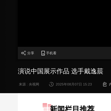
财经
教育
乡村振兴
生态环境
一带一路
大国智造
大国展会
大国保险
云顶对话
加
载
/
完
成
:
0%
CCTV.节目官网
直播
节目单
栏目
片库
分享
手机看
演说中国展示作品 选手戴逸莀
来源 : 央视网
2025年08月07日 15:23
新闻栏目推荐