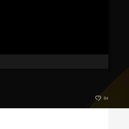
艺术
汽车
数智
5G
产业+
时尚
天气
才艺
网展
央央好物
画
静
质
音
(m)
84