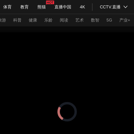
体育
教育
熊猫
直播中国
4K
CCTV.直播
式妙语
主持人
下载央视影音
热解读
天天学习
旅游
科普
健康
乐龄
阅读
艺术
数智
5G
产业+
纪录片网
国家大剧院
大型活动
科技
法治
文娱
人物
公益
图片
习式妙语
央视快评
央视网评
光华锐评
锋面
频道
VR/AR
4K专区
全景新闻
请入列
人生第一次
人生第二次
正
在
年冬奥会
CBA
NBA
中超
国足
国际足球
网球
综
加
载
体育江湖
文化体育
冰雪道路
视
足球道路
频