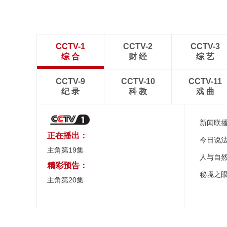
CCTV-1
CCTV-2
CCTV-3
综 合
财 经
综 艺
CCTV-9
CCTV-10
CCTV-11
纪 录
科 教
戏 曲
新闻联
正在播出：
今日说
主角第19集
人与自
精彩预告：
秘境之
主角第20集