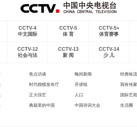
CCTV-4
CCTV-5
CCTV-5+
中文国际
体 育
体育赛事
CCTV-12
CCTV-13
CCTV-14
社会与法
新 闻
少 儿
播
焦点访谈
晚间新闻
经典咏
法
时代楷模发布厅
开讲啦
我有传
然
正大综艺
人口
国际艺
眼
典籍里的中国
中国诗词大会
生活圈