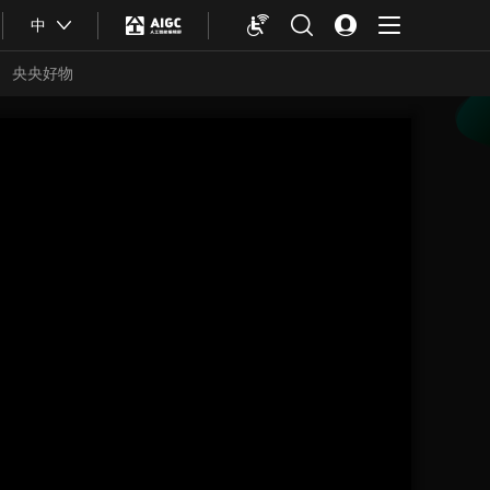
中
央央好物
合体育
亚冬会