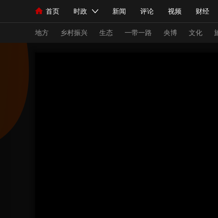
首页
时政
新闻
评论
视频
财经
人民领袖习近平
直播
海外频道
片库
iPanda
栏目大全
联播+
English
中国领导人
节目单
Монгол
听音
央视快评
微视频
习
地方
乡村振兴
生态
一带一路
央博
文化
总台春晚
网络春晚
共产党员网
秧纪录
新闻
国内
国际
评论
经济
军事
人民领袖习近平
联播+
热解读
天天学习
视频
小央视频
小央直播
直播中国
熊猫
现场
前线
比划
快看
蓝海中国
新兵
体育
直播
竞猜
2026年世界杯
2026
VIP会员
CCTV奥林匹克频道
生活体育大会