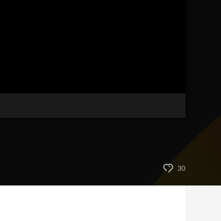
艺术
汽车
数智
5G
产业+
时尚
天气
才艺
网展
央央好物
30