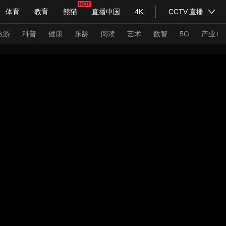
体育
教育
熊猫
直播中国
4K
CCTV.直播
式妙语
主持人
下载央视影音
热解读
天天学习
旅游
科普
健康
乐龄
阅读
艺术
数智
5G
产业+
纪录片网
国家大剧院
大型活动
科技
法治
文娱
人物
公益
图片
习式妙语
央视快评
央视网评
光华锐评
锋面
频道
VR/AR
4K专区
全景新闻
请入列
人生第一次
人生第二次
年冬奥会
CBA
NBA
中超
国足
国际足球
网球
综
体育江湖
文化体育
冰雪道路
足球道路