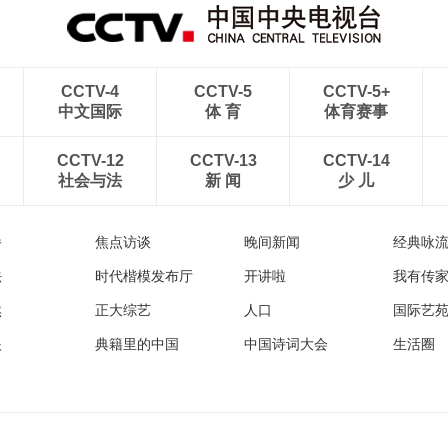
CCTV-4
CCTV-5
CCTV-5+
中文国际
体 育
体育赛事
CCTV-12
CCTV-13
CCTV-14
社会与法
新 闻
少 儿
播
焦点访谈
晚间新闻
经典咏
法
时代楷模发布厅
开讲啦
我有传
然
正大综艺
人口
国际艺
眼
典籍里的中国
中国诗词大会
生活圈