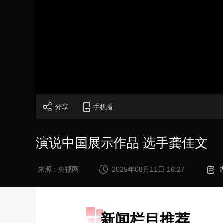
财经
教育
乡村振兴
生态环境
一带一路
大国智造
大国展会
大国保险
云顶对话
CCTV.节目官网
直播
节目单
栏目
片库
分享
手机看
演说中国展示作品 选手龚佳文
来源 : 央视网
2025年08月11日 16:27
新闻栏目推荐