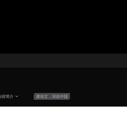
央博
非遗
文化
旅游
科普
健康
乐龄
阅读
云起
超级工厂
智敬中国
全民健康
颜选攻略
海洋
热播榜
总台企业白名单
内容简介
龚佳文，演说中国