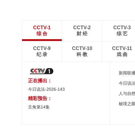
CCTV-1
CCTV-2
CCTV-3
综 合
财 经
综 艺
CCTV-9
CCTV-10
CCTV-11
纪 录
科 教
戏 曲
新闻联
正在播出：
今日说
今日说法-2026-143
人与自
精彩预告：
秘境之
主角第14集