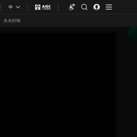
中
央央好物
合体育
亚冬会