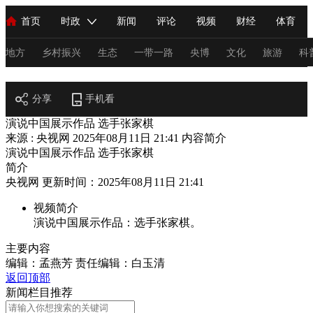
首页
时政
新闻
评论
视频
财经
体育
人民领袖习近平
直播
海外频道
片库
iPanda
栏目大全
联播+
English
中国领导人
节目单
Монгол
听音
央视快评
微视频
习式妙语
主持人
地方
乡村振兴
生态
一带一路
央博
文化
旅游
科
阅读
总台春晚
分享
手机看
网络春晚
共产党员网
秧纪录
纪录片网
演说中国展示作品 选手张家棋
来源 : 央视网
2025年08月11日 21:41
内容简介
演说中国展示作品 选手张家棋
新闻
国内
国际
评论
经济
军事
科技
法
简介
央视网 更新时间：2025年08月11日 21:41
人民领袖习近平
联播+
热解读
天天学习
习式妙语
视频简介
视频
小央视频
小央直播
直播中国
熊猫频道
V
演说中国展示作品：选手张家棋。
现场
前线
比划
快看
蓝海中国
新兵请入列
主要内容
编辑：孟燕芳
责任编辑：白玉清
体育
直播
竞猜
2026年世界杯
2026年冬奥会
C
返回顶部
新闻栏目推荐
VIP会员
CCTV奥林匹克频道
生活体育大会
体育江湖