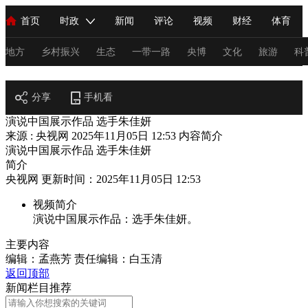
首页
时政
新闻
评论
视频
财经
体育
人民领袖习近平
直播
海外频道
片库
iPanda
栏目大全
联播+
English
中国领导人
节目单
Монгол
听音
央视快评
微视频
习式妙语
主持人
地方
乡村振兴
生态
一带一路
央博
文化
旅游
科
阅读
总台春晚
分享
手机看
网络春晚
共产党员网
秧纪录
纪录片网
演说中国展示作品 选手朱佳妍
来源 : 央视网
2025年11月05日 12:53
内容简介
演说中国展示作品 选手朱佳妍
新闻
国内
国际
评论
经济
军事
科技
法
简介
央视网 更新时间：2025年11月05日 12:53
人民领袖习近平
联播+
热解读
天天学习
习式妙语
视频简介
视频
小央视频
小央直播
直播中国
熊猫频道
V
演说中国展示作品：选手朱佳妍。
现场
前线
比划
快看
蓝海中国
新兵请入列
主要内容
编辑：孟燕芳
责任编辑：白玉清
体育
直播
竞猜
2026年世界杯
2026年冬奥会
C
返回顶部
新闻栏目推荐
VIP会员
CCTV奥林匹克频道
生活体育大会
体育江湖