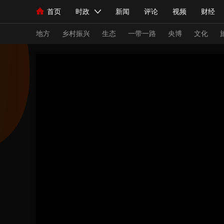
首页
时政
新闻
评论
视频
财经
人民领袖习近平
直播
海外频道
片库
iPanda
栏目大全
联播+
English
中国领导人
节目单
Монгол
听音
央视快评
微视频
习
地方
乡村振兴
生态
一带一路
央博
文化
总台春晚
网络春晚
共产党员网
秧纪录
新闻
国内
国际
评论
经济
军事
人民领袖习近平
联播+
热解读
天天学习
视频
小央视频
小央直播
直播中国
熊猫
现场
前线
比划
快看
蓝海中国
新兵
体育
直播
竞猜
2026年世界杯
2026
VIP会员
CCTV奥林匹克频道
生活体育大会