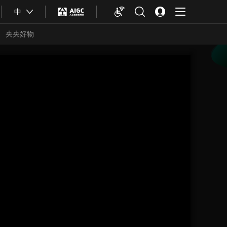
中
央央好物
合体育
亚冬会