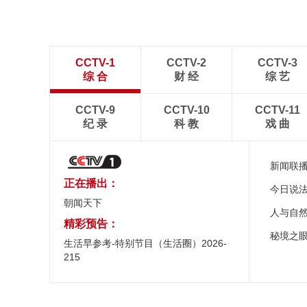
CCTV-1
CCTV-2
CCTV-3
综 合
财 经
综 艺
CCTV-9
CCTV-10
CCTV-11
纪 录
科 教
戏 曲
新闻联
正在播出：
今日说
朝闻天下
人与自
精彩预告：
秘境之
生活早参考-特别节目（生活圈）2026-
215