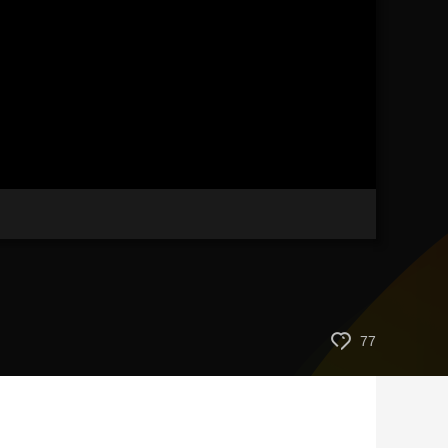
艺术
汽车
数智
5G
产业+
时尚
天气
才艺
网展
央央好物
77