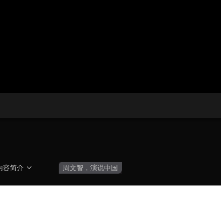
央博
非遗
文化
旅游
科普
健康
乐龄
阅读
云起
超级工厂
智敬中国
全民健康
颜选攻略
海洋
热播榜
总台企业白名单
内容简介
周文智，演说中国