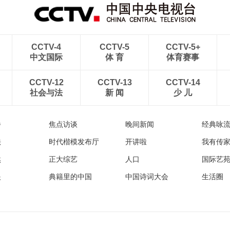
CCTV-4
CCTV-5
CCTV-5+
中文国际
体 育
体育赛事
CCTV-12
CCTV-13
CCTV-14
社会与法
新 闻
少 儿
播
焦点访谈
晚间新闻
经典咏
法
时代楷模发布厅
开讲啦
我有传
然
正大综艺
人口
国际艺
眼
典籍里的中国
中国诗词大会
生活圈