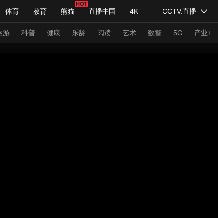
体育
教育
熊猫
直播中国
4K
CCTV.直播
式妙语
主持人
下载央视影音
热解读
天天学习
旅游
科普
健康
乐龄
阅读
艺术
数智
5G
产业+
纪录片网
国家大剧院
大型活动
科技
法治
文娱
人物
公益
图片
习式妙语
央视快评
央视网评
光华锐评
锋面
频道
VR/AR
4K专区
全景新闻
请入列
人生第一次
人生第二次
年冬奥会
CBA
NBA
中超
国足
国际足球
网球
综
体育江湖
文化体育
冰雪道路
足球道路