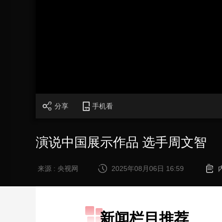
财经
教育
乡村振兴
生态环境
一带一路
大国智造
大国展会
大国保险
云顶对话
CCTV.节目官网
直播
节目单
栏目
片库
分享
手机看
演说中国展示作品 选手周文智
来源 : 央视网
2025年08月06日 16:59
新闻栏目推荐