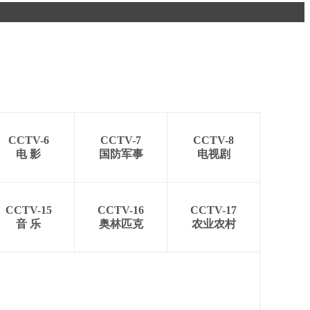
艺术
汽车
数智
5G
产业+
时尚
天气
才艺
网展
央央好物
CCTV-6
CCTV-7
CCTV-8
电 影
国防军事
电视剧
CCTV-15
CCTV-16
CCTV-17
音 乐
奥林匹克
农业农村