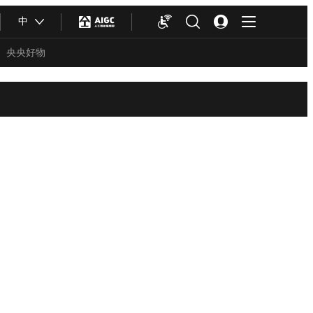
中
央央好物
合体育
亚冬会