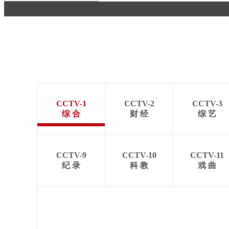
财经
教育
乡村振兴
生态环境
一带一路
大国智造
大国展会
大国保险
云顶对话
CCTV-1
CCTV-2
CCTV-3
CCTV.节目官网
直播
节目单
栏目
片库
综 合
财 经
综 艺
CCTV-9
CCTV-10
CCTV-11
纪 录
科 教
戏 曲