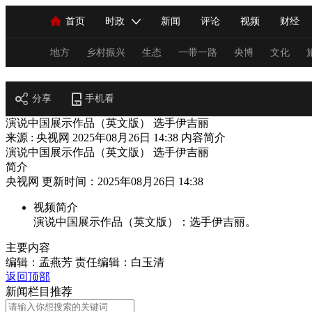
首页
时政
新闻
评论
视频
财经
人民领袖习近平
直播
海外频道
片库
iPanda
栏目大全
联播+
English
中国领导人
节目单
Монгол
听音
央视快评
微视频
习
地方
乡村振兴
生态
一带一路
央博
文化
阅读
分享
总台春晚
手机看
网络春晚
共产党员网
秧纪录
演说中国展示作品（英文版） 选手伊吉丽
来源 : 央视网
2025年08月26日 14:38
内容简介
演说中国展示作品（英文版） 选手伊吉丽
新闻
国内
国际
评论
经济
军事
简介
央视网 更新时间：2025年08月26日 14:38
人民领袖习近平
联播+
热解读
天天学习
视频简介
视频
小央视频
小央直播
直播中国
熊猫
演说中国展示作品（英文版）：选手伊吉丽。
现场
前线
比划
快看
蓝海中国
新兵
主要内容
编辑：孟燕芳
责任编辑：白玉清
体育
直播
竞猜
2026年世界杯
2026年
返回顶部
新闻栏目推荐
VIP会员
CCTV奥林匹克频道
生活体育大会