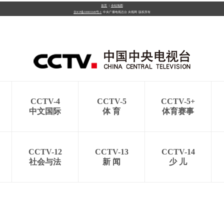
首页
|
全站地图
京ICP备10003349号-1
中央广播电视总台
央视网
版权所有
央博
非遗
文化
旅游
科普
健康
乐龄
阅读
云起
超级工厂
智敬中国
全民健康
颜选攻略
海洋
CCTV-4
CCTV-5
CCTV-5+
热播榜
总台企业白名单
中文国际
体 育
体育赛事
CCTV-12
CCTV-13
CCTV-14
社会与法
新 闻
少 儿