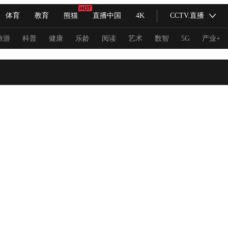
体育
教育
熊猫
直播中国
4K
CCTV.直播
式妙语
主持人
下载央视影音
热解读
天天学习
旅游
科普
健康
乐龄
阅读
艺术
数智
5G
产业+
纪录片网
国家大剧院
大型活动
科技
法治
文娱
人物
公益
图片
习式妙语
央视快评
央视网评
光华锐评
锋面
频道
VR/AR
4K专区
全景新闻
请入列
人生第一次
人生第二次
冬奥会
CBA
NBA
中超
国足
国际足球
网球
综
体育江湖
文化体育
冰雪道路
足球道路