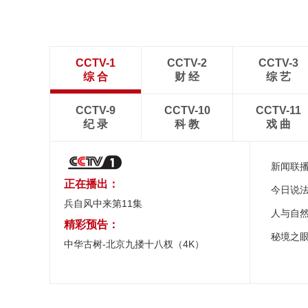
CCTV-1
CCTV-2
CCTV-3
综 合
财 经
综 艺
CCTV-9
CCTV-10
CCTV-11
纪 录
科 教
戏 曲
新闻联
正在播出：
今日说
兵自风中来第11集
人与自
精彩预告：
秘境之
中华古树-北京九搂十八杈（4K）