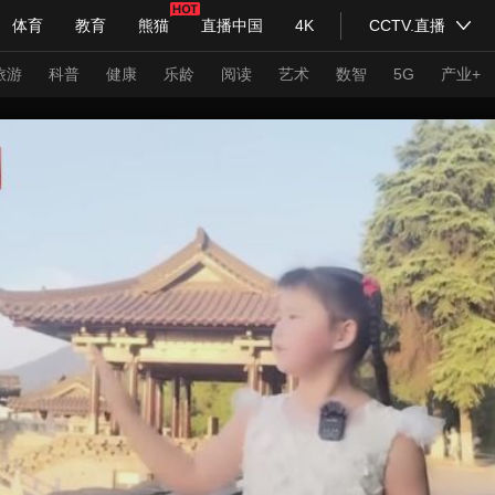
体育
教育
熊猫
直播中国
4K
CCTV.直播
式妙语
主持人
下载央视影音
热解读
天天学习
旅游
科普
健康
乐龄
阅读
艺术
数智
5G
产业+
纪录片网
国家大剧院
大型活动
科技
法治
文娱
人物
公益
图片
习式妙语
央视快评
央视网评
光华锐评
锋面
频道
VR/AR
4K专区
全景新闻
请入列
人生第一次
人生第二次
年冬奥会
CBA
NBA
中超
国足
国际足球
网球
综
体育江湖
文化体育
冰雪道路
足球道路