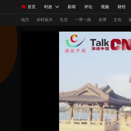
首页
时政
新闻
评论
视频
财经
人民领袖习近平
直播
海外频道
片库
iPanda
栏目大全
联播+
English
中国领导人
节目单
Монгол
听音
央视快评
微视频
习
地方
乡村振兴
生态
一带一路
央博
文化
总台春晚
网络春晚
共产党员网
秧纪录
新闻
国内
国际
评论
经济
军事
人民领袖习近平
联播+
热解读
天天学习
视频
小央视频
小央直播
直播中国
熊猫
现场
前线
比划
快看
蓝海中国
新兵
体育
直播
竞猜
2026年世界杯
2026
VIP会员
CCTV奥林匹克频道
生活体育大会