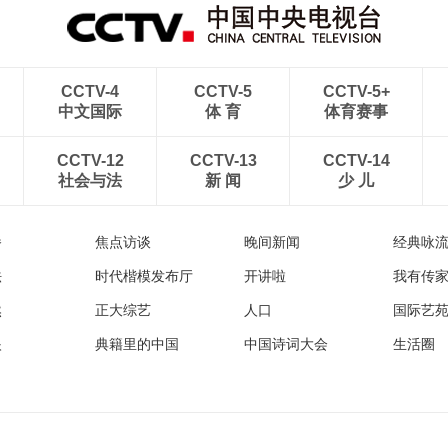
CCTV-4
CCTV-5
CCTV-5+
中文国际
体 育
体育赛事
CCTV-12
CCTV-13
CCTV-14
社会与法
新 闻
少 儿
播
焦点访谈
晚间新闻
经典咏
法
时代楷模发布厅
开讲啦
我有传
然
正大综艺
人口
国际艺
眼
典籍里的中国
中国诗词大会
生活圈