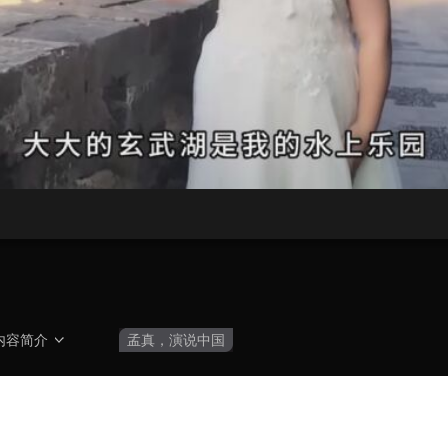
央博
非遗
文化
旅游
科普
健康
乐龄
阅读
云起
超级工厂
智敬中国
全民健康
颜选攻略
海洋
热播榜
总台企业白名单
内容简介
孟真，演说中国