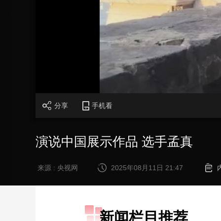
财经
教育
乡村振兴
生态环境
一带一路
大国智造
大国展会
大国保险
云顶对话
CCTV.节目官网
直播
节目单
栏目
片库
分享
手机看
演说中国展示作品 选手孟真
来源 : 央视网
2025年08月11日 21:47
新闻栏目推荐