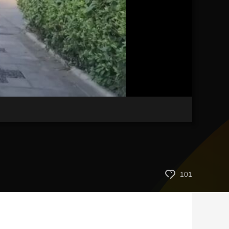
艺术
汽车
数智
5G
产业+
时尚
天气
才艺
网展
央央好物
101