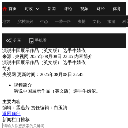
首页
时政
新闻
评论
视频
财经
体育
人民领袖习近平
直播
海外频道
片库
iPanda
栏目大全
联播+
English
中国领导人
节目单
Монгол
听音
央视快评
微视频
习式妙语
主持人
地方
乡村振兴
生态
一带一路
央博
文化
旅游
科
阅读
总台春晚
分享
手机看
网络春晚
共产党员网
秧纪录
纪录片网
演说中国展示作品（英文版） 选手牛婧依
来源 : 央视网
2025年08月08日 22:45
内容简介
演说中国展示作品（英文版） 选手牛婧依
新闻
国内
国际
评论
经济
军事
科技
法
简介
央视网 更新时间：2025年08月08日 22:45
人民领袖习近平
联播+
热解读
天天学习
习式妙语
视频简介
视频
小央视频
小央直播
直播中国
熊猫频道
V
演说中国展示作品（英文版）选手牛婧依。
现场
前线
比划
快看
蓝海中国
新兵请入列
主要内容
编辑：孟燕芳
责任编辑：白玉清
体育
直播
竞猜
2026年世界杯
2026年冬奥会
C
返回顶部
新闻栏目推荐
VIP会员
CCTV奥林匹克频道
生活体育大会
体育江湖