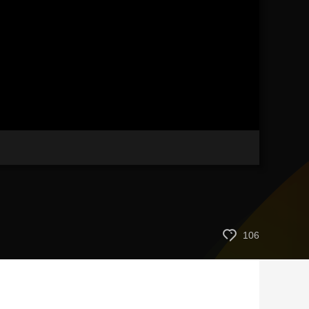
艺术
汽车
数智
5G
产业+
时尚
天气
才艺
网展
央央好物
106