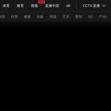
体育
教育
熊猫
直播中国
4K
CCTV.直播
式妙语
主持人
下载央视影音
热解读
天天学习
旅游
科普
健康
乐龄
阅读
艺术
数智
5G
产业+
纪录片网
国家大剧院
大型活动
科技
法治
文娱
人物
公益
图片
习式妙语
央视快评
央视网评
光华锐评
锋面
频道
VR/AR
4K专区
全景新闻
请入列
人生第一次
人生第二次
年冬奥会
CBA
NBA
中超
国足
国际足球
网球
综
体育江湖
文化体育
冰雪道路
足球道路