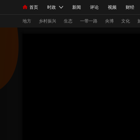
首页
时政
新闻
评论
视频
财经
人民领袖习近平
直播
海外频道
片库
iPanda
栏目大全
联播+
English
中国领导人
节目单
Монгол
听音
央视快评
微视频
习
地方
乡村振兴
生态
一带一路
央博
文化
总台春晚
网络春晚
共产党员网
秧纪录
新闻
国内
国际
评论
经济
军事
人民领袖习近平
联播+
热解读
天天学习
视频
小央视频
小央直播
直播中国
熊猫
现场
前线
比划
快看
蓝海中国
新兵
体育
直播
竞猜
2026年世界杯
2026
VIP会员
CCTV奥林匹克频道
生活体育大会