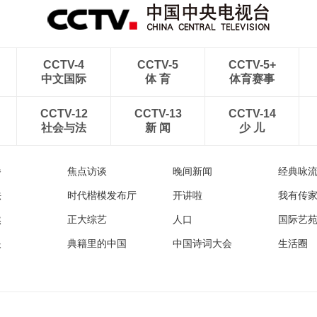
CCTV-4
CCTV-5
CCTV-5+
中文国际
体 育
体育赛事
CCTV-12
CCTV-13
CCTV-14
社会与法
新 闻
少 儿
播
焦点访谈
晚间新闻
经典咏
法
时代楷模发布厅
开讲啦
我有传
然
正大综艺
人口
国际艺
眼
典籍里的中国
中国诗词大会
生活圈