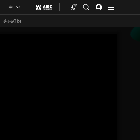
中
央央好物
合体育
亚冬会