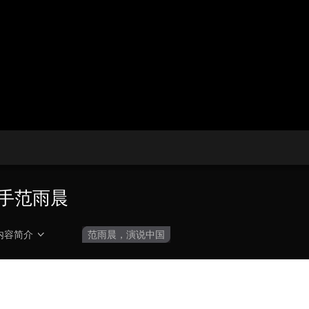
央博
非遗
文化
旅游
科普
健康
乐龄
阅读
云起
超级工厂
智敬中国
全民健康
颜选攻略
海洋
热播榜
总台企业白名单
手范雨晨
内容简介
范雨晨，演说中国