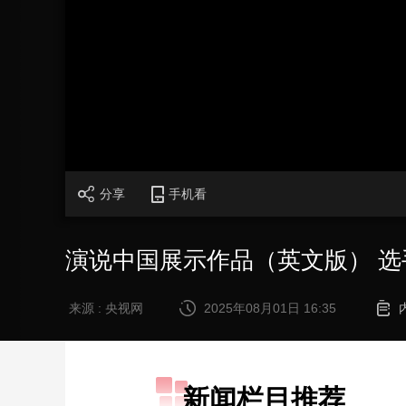
财经
教育
乡村振兴
生态环境
一带一路
大国智造
大国展会
大国保险
云顶对话
CCTV.节目官网
直播
节目单
栏目
片库
分享
手机看
演说中国展示作品（英文版） 选
来源 : 央视网
2025年08月01日 16:35
新闻栏目推荐