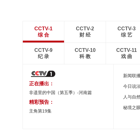
CCTV-1
CCTV-2
CCTV-3
综 合
财 经
综 艺
CCTV-9
CCTV-10
CCTV-11
纪 录
科 教
戏 曲
新闻联
正在播出：
今日说
非遗里的中国（第五季）-河南篇
人与自
精彩预告：
秘境之
主角第19集