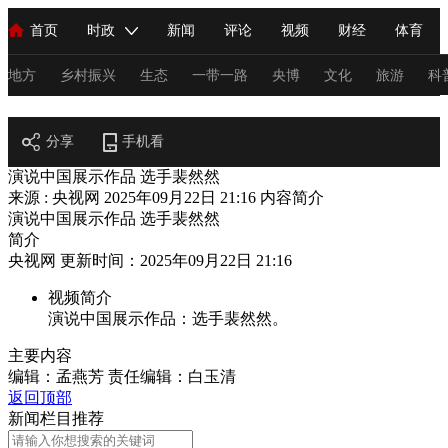
首页
时政
新闻
评论
视频
财经
体育
人民领袖习近平
直播
海外频道
片库
iPanda
栏目大全
联播+
English
中国领导人
节目单
Монгол
听音
央视快评
微视频
习式妙语
主持人
地方
乡村振兴
生态
一带一路
央博
文化
旅游
科
阅读
总台春晚
分享
手机看
网络春晚
共产党员网
秧纪录
纪录片网
演说中国展示作品 选手裴然然
来源 : 央视网
2025年09月22日 21:16
内容简介
演说中国展示作品 选手裴然然
新闻
国内
国际
评论
经济
军事
科技
法
简介
央视网 更新时间：2025年09月22日 21:16
人民领袖习近平
联播+
热解读
天天学习
习式妙语
视频简介
视频
小央视频
小央直播
直播中国
熊猫频道
V
演说中国展示作品：选手裴然然。
现场
前线
比划
快看
蓝海中国
新兵请入列
主要内容
编辑：孟燕芳
责任编辑：白玉清
体育
直播
竞猜
2026年世界杯
2026年冬奥会
C
返回顶部
新闻栏目推荐
VIP会员
CCTV奥林匹克频道
生活体育大会
体育江湖