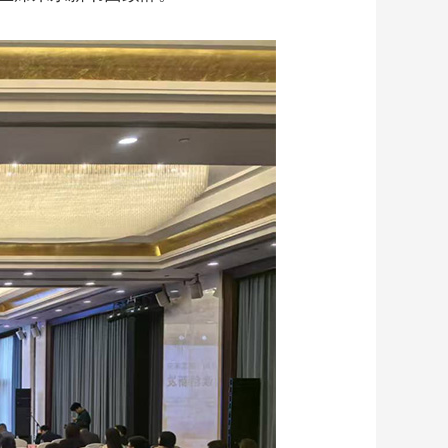
艺术
汽车
数智
5G
产业+
时尚
天气
才艺
网展
央央好物