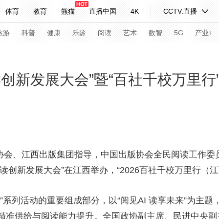
体育
教育
熊猫
直播中国
4K
CCTV.直播
式妙语
主持人
下载央视影音
热解读
天天学习
旅游
科普
健康
乐龄
阅读
艺术
数智
5G
产业+
纪录片网
国家大剧院
大型活动
读创新发展大会”暨“百社千校万里
科技
法治
文娱
人物
公益
图片
习式妙语
央视快评
央视网评
光华锐评
锋面
频道
VR/AR
4K专区
全景新闻
出版协会、江西出版集团指导，中国出版协会全民阅读工作
阅读创新发展大会”在江西举办，“2026百社千校万里行（
请入列
人生第一次
人生第二次
年冬奥会
CBA
NBA
中超
国足
国际足球
网球
综
”系列活动的重要组成部分，以“阅见AI 读享未来”为主题
体育江湖
文化体育
冰雪道路
足球道路
精准供给与阅读能力提升。全国政协副主席、民进中央副