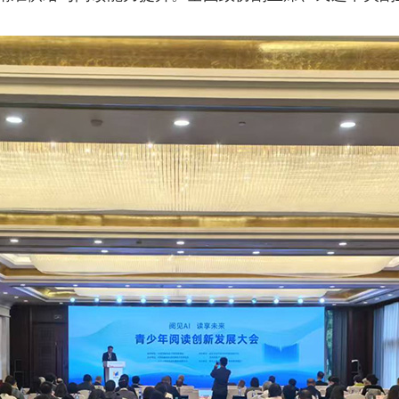
央博
非遗
文化
旅游
科普
健康
乐龄
阅读
云起
超级工厂
智敬中国
全民健康
颜选攻略
海洋
热播榜
总台企业白名单