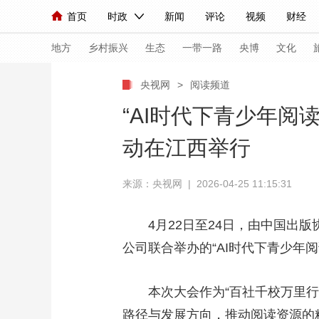
首页
时政
新闻
评论
视频
财经
人民领袖习近平
直播
海外频道
片库
iPanda
栏目大全
联播+
English
中国领导人
节目单
Монгол
听音
央视快评
微视频
习
地方
乡村振兴
生态
一带一路
央博
文化
央视网
>
阅读频道
总台春晚
网络春晚
共产党员网
秧纪录
“AI时代下青少年阅
动在江西举行
新闻
国内
国际
评论
经济
军事
来源：央视网 | 2026-04-25 11:15:31
人民领袖习近平
联播+
热解读
天天学习
视频
小央视频
小央直播
直播中国
熊猫
4月22日至24日，由中国
公司联合举办的“AI时代下青少年
现场
前线
比划
快看
蓝海中国
新兵
体育
直播
竞猜
2026年世界杯
2026
本次大会作为“百社千校万里行
VIP会员
CCTV奥林匹克频道
生活体育大会
路径与发展方向，推动阅读资源的