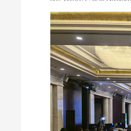
财经
教育
乡村振兴
生态环境
一带一路
大国智造
大国展会
大国保险
云顶对话
CCTV.节目官网
直播
节目单
栏目
片库