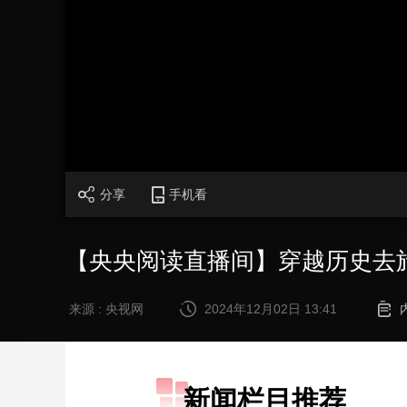
财经
教育
乡村振兴
生态环境
一带一路
大国智造
大国展会
大国保险
云顶对话
CCTV.节目官网
直播
节目单
栏目
片库
分享
手机看
【央央阅读直播间】穿越历史去
来源 : 央视网
2024年12月02日 13:41
新闻栏目推荐