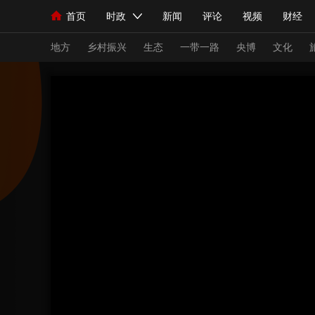
首页
时政
新闻
评论
视频
财经
人民领袖习近平
直播
海外频道
片库
iPanda
栏目大全
联播+
English
中国领导人
节目单
Монгол
听音
央视快评
微视频
习
地方
乡村振兴
生态
一带一路
央博
文化
总台春晚
网络春晚
共产党员网
秧纪录
新闻
国内
国际
评论
经济
军事
人民领袖习近平
联播+
热解读
天天学习
视频
小央视频
小央直播
直播中国
熊猫
现场
前线
比划
快看
蓝海中国
新兵
体育
直播
竞猜
2026年世界杯
2026
VIP会员
CCTV奥林匹克频道
生活体育大会