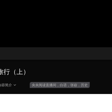
央博
非遗
文化
旅游
科普
健康
乐龄
阅读
云起
超级工厂
智敬中国
全民健康
颜选攻略
海洋
热播榜
总台企业白名单
旅行（上）
内容简介
央央阅读直播间，白语，张嵚，历史