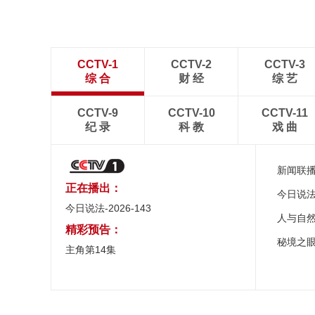
CCTV-1
CCTV-2
CCTV-3
综 合
财 经
综 艺
CCTV-9
CCTV-10
CCTV-11
纪 录
科 教
戏 曲
新闻联
正在播出：
今日说
今日说法-2026-143
人与自
精彩预告：
秘境之
主角第14集