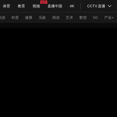
体育
教育
熊猫
直播中国
4K
CCTV.直播
式妙语
主持人
下载央视影音
热解读
天天学习
旅游
科普
健康
乐龄
阅读
艺术
数智
5G
产业+
纪录片网
国家大剧院
大型活动
科技
法治
文娱
人物
公益
图片
习式妙语
央视快评
央视网评
光华锐评
锋面
频道
VR/AR
4K专区
全景新闻
请入列
人生第一次
人生第二次
年冬奥会
CBA
NBA
中超
国足
国际足球
网球
综
体育江湖
文化体育
冰雪道路
足球道路