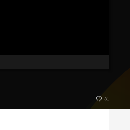
艺术
汽车
数智
5G
产业+
时尚
天气
才艺
网展
央央好物
81