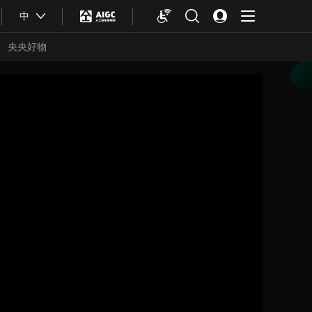
中
央央好物
合体育
亚冬会