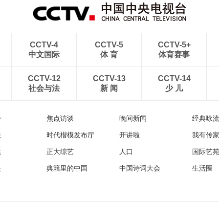
CCTV-4
CCTV-5
CCTV-5+
中文国际
体 育
体育赛事
CCTV-12
CCTV-13
CCTV-14
社会与法
新 闻
少 儿
播
焦点访谈
晚间新闻
经典咏
法
时代楷模发布厅
开讲啦
我有传
然
正大综艺
人口
国际艺
眼
典籍里的中国
中国诗词大会
生活圈