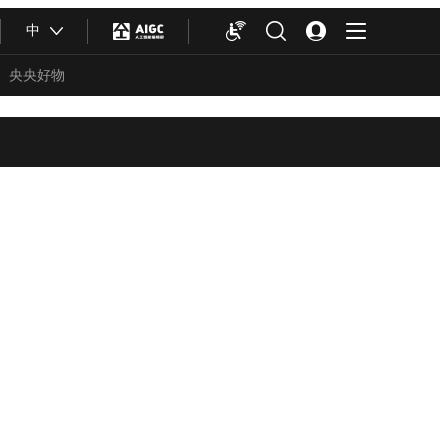
中
央央好物
合体育
亚冬会