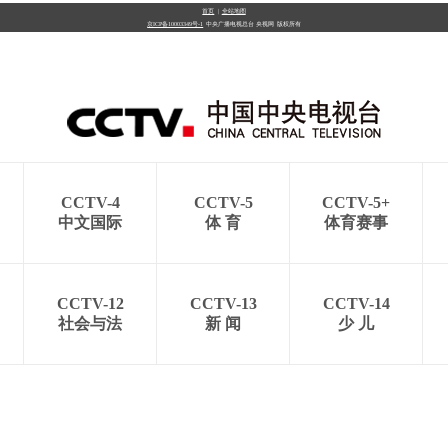
首页
|
全站地图
京ICP备10003349号-1
中央广播电视总台
央视网
版权所有
央博
非遗
文化
旅游
科普
健康
乐龄
阅读
云起
超级工厂
智敬中国
全民健康
颜选攻略
海洋
CCTV-4
CCTV-5
CCTV-5+
热播榜
总台企业白名单
中文国际
体 育
体育赛事
CCTV-12
CCTV-13
CCTV-14
社会与法
新 闻
少 儿