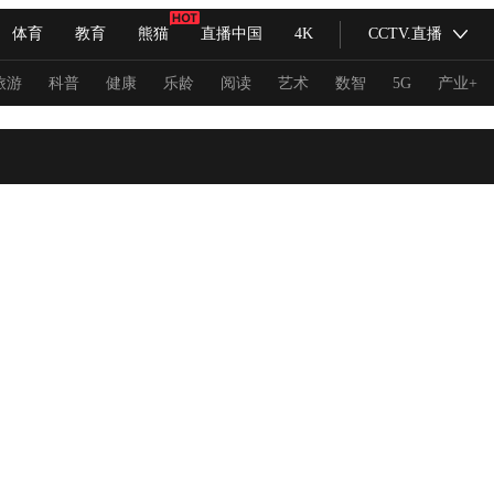
体育
教育
熊猫
直播中国
4K
CCTV.直播
式妙语
主持人
下载央视影音
热解读
天天学习
旅游
科普
健康
乐龄
阅读
艺术
数智
5G
产业+
纪录片网
国家大剧院
大型活动
科技
法治
文娱
人物
公益
图片
习式妙语
央视快评
央视网评
光华锐评
锋面
频道
VR/AR
4K专区
全景新闻
请入列
人生第一次
人生第二次
冬奥会
CBA
NBA
中超
国足
国际足球
网球
综
体育江湖
文化体育
冰雪道路
足球道路