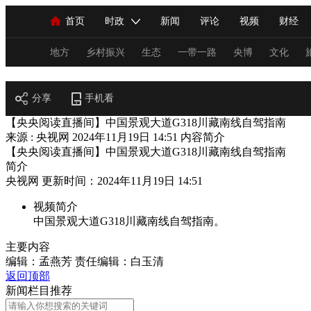
首页
时政
新闻
评论
视频
财经
人民领袖习近平
直播
海外频道
片库
iPanda
栏目大全
联播+
English
中国领导人
节目单
Монгол
听音
央视快评
微视频
习
地方
乡村振兴
生态
一带一路
央博
文化
阅读
分享
总台春晚
手机看
网络春晚
共产党员网
秧纪录
【央央阅读直播间】中国景观大道G318川藏南线自驾指南
来源 : 央视网
2024年11月19日 14:51
内容简介
【央央阅读直播间】中国景观大道G318川藏南线自驾指南
新闻
国内
国际
评论
经济
军事
简介
央视网 更新时间：2024年11月19日 14:51
人民领袖习近平
联播+
热解读
天天学习
视频简介
视频
小央视频
小央直播
直播中国
熊猫
中国景观大道G318川藏南线自驾指南。
现场
前线
比划
快看
蓝海中国
新兵
主要内容
编辑：孟燕芳
责任编辑：白玉清
体育
直播
竞猜
2026年世界杯
2026年
返回顶部
新闻栏目推荐
VIP会员
CCTV奥林匹克频道
生活体育大会