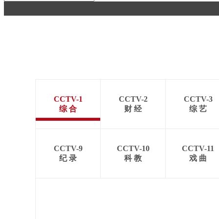
财经
教育
乡村振兴
生态环境
一带一路
大国智造
大国展会
大国保险
云顶对话
CCTV-1
CCTV-2
CCTV-3
CCTV.节目官网
直播
节目单
栏目
片库
综 合
财 经
综 艺
CCTV-9
CCTV-10
CCTV-11
纪 录
科 教
戏 曲