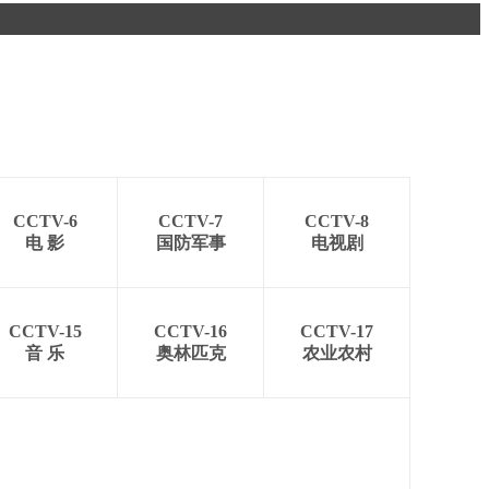
艺术
汽车
数智
5G
产业+
时尚
天气
才艺
网展
央央好物
CCTV-6
CCTV-7
CCTV-8
电 影
国防军事
电视剧
CCTV-15
CCTV-16
CCTV-17
音 乐
奥林匹克
农业农村