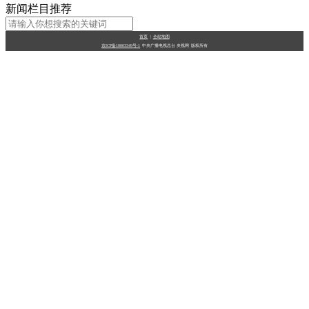
新闻栏目推荐
财经
教育
乡村振兴
生态环境
一带一路
央博
首页
|
全站地图
大国智造
大国展会
大国保险
云顶对话
云起
超
京ICP备10003349号-1
中央广播电视总台
央视网
版权所有
CCTV.节目官网
直播
节目单
栏目
片库
热播榜