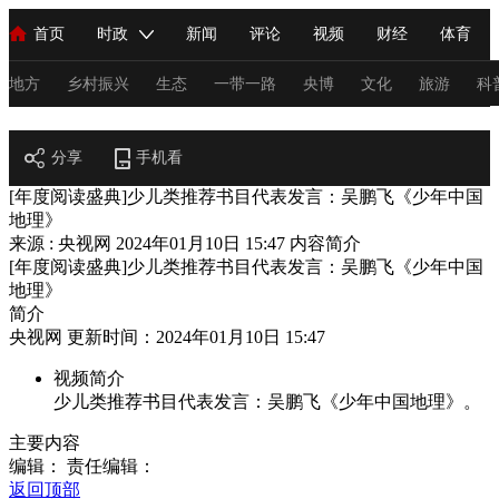
首页
时政
新闻
评论
视频
财经
体育
人民领袖习近平
直播
海外频道
片库
iPanda
栏目大全
联播+
English
中国领导人
节目单
Монгол
听音
央视快评
微视频
习式妙语
主持人
地方
乡村振兴
生态
一带一路
央博
文化
旅游
科
阅读
总台春晚
分享
手机看
网络春晚
共产党员网
秧纪录
纪录片网
[年度阅读盛典]少儿类推荐书目代表发言：吴鹏飞《少年中国
地理》
来源 : 央视网
2024年01月10日 15:47
内容简介
新闻
国内
国际
评论
经济
军事
科技
法
[年度阅读盛典]少儿类推荐书目代表发言：吴鹏飞《少年中国
地理》
人民领袖习近平
联播+
热解读
天天学习
习式妙语
简介
央视网 更新时间：2024年01月10日 15:47
视频
小央视频
小央直播
直播中国
熊猫频道
V
视频简介
现场
前线
比划
快看
蓝海中国
新兵请入列
少儿类推荐书目代表发言：吴鹏飞《少年中国地理》。
体育
直播
竞猜
2026年世界杯
2026年冬奥会
C
主要内容
编辑：
责任编辑：
VIP会员
CCTV奥林匹克频道
生活体育大会
体育江湖
返回顶部