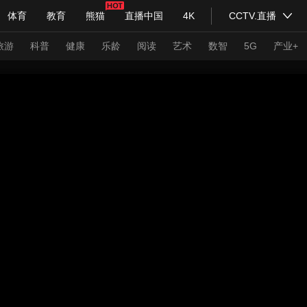
体育
教育
熊猫
直播中国
4K
CCTV.直播
式妙语
主持人
下载央视影音
热解读
天天学习
旅游
科普
健康
乐龄
阅读
艺术
数智
5G
产业+
纪录片网
国家大剧院
大型活动
科技
法治
文娱
人物
公益
图片
习式妙语
央视快评
央视网评
光华锐评
锋面
频道
VR/AR
4K专区
全景新闻
请入列
人生第一次
人生第二次
年冬奥会
CBA
NBA
中超
国足
国际足球
网球
综
体育江湖
文化体育
冰雪道路
足球道路