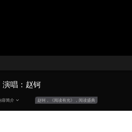
央博
非遗
文化
旅游
科普
健康
乐龄
阅读
云起
超级工厂
智敬中国
全民健康
颜选攻略
海洋
热播榜
总台企业白名单
 演唱：赵钶
内容简介
赵钶，《阅读有光》，阅读盛典