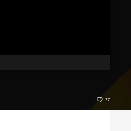
艺术
汽车
数智
5G
产业+
时尚
天气
才艺
网展
央央好物
77