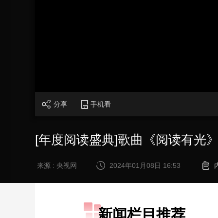
财经
教育
乡村振兴
生态环境
一带一路
大国智造
大国展会
大国保险
云顶对话
CCTV.节目官网
直播
节目单
栏目
片库
分享
手机看
[年度阅读盛典]歌曲《阅读有光》
来源 : 央视网
2024年01月08日 16:53
新闻栏目推荐