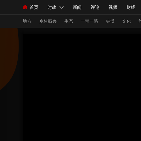
首页
时政
新闻
评论
视频
财经
人民领袖习近平
直播
海外频道
片库
iPanda
栏目大全
联播+
English
中国领导人
节目单
Монгол
听音
央视快评
微视频
习
地方
乡村振兴
生态
一带一路
央博
文化
总台春晚
网络春晚
共产党员网
秧纪录
新闻
国内
国际
评论
经济
军事
人民领袖习近平
联播+
热解读
天天学习
视频
小央视频
小央直播
直播中国
熊猫
现场
前线
比划
快看
蓝海中国
新兵
体育
直播
竞猜
2026年世界杯
2026
VIP会员
CCTV奥林匹克频道
生活体育大会