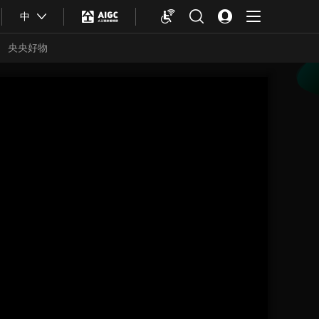
中
央央好物
合体育
亚冬会