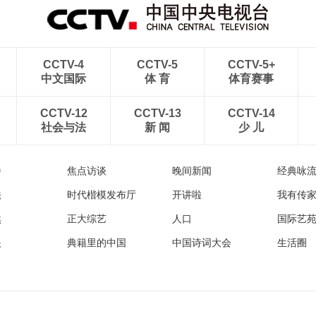
CCTV-4
CCTV-5
CCTV-5+
中文国际
体 育
体育赛事
CCTV-12
CCTV-13
CCTV-14
社会与法
新 闻
少 儿
播
焦点访谈
晚间新闻
经典咏
法
时代楷模发布厅
开讲啦
我有传
然
正大综艺
人口
国际艺
眼
典籍里的中国
中国诗词大会
生活圈