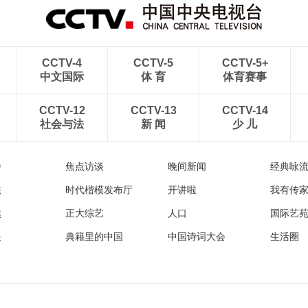
CCTV-4
CCTV-5
CCTV-5+
中文国际
体 育
体育赛事
CCTV-12
CCTV-13
CCTV-14
社会与法
新 闻
少 儿
播
焦点访谈
晚间新闻
经典咏
法
时代楷模发布厅
开讲啦
我有传
然
正大综艺
人口
国际艺
眼
典籍里的中国
中国诗词大会
生活圈