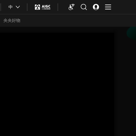
中
央央好物
合体育
亚冬会