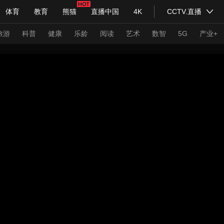
体育
教育
熊猫
直播中国
4K
CCTV.直播
式妙语
主持人
下载央视影音
热解读
天天学习
旅游
科普
健康
乐龄
阅读
艺术
数智
5G
产业+
纪录片网
国家大剧院
大型活动
科技
法治
文娱
人物
公益
图片
习式妙语
央视快评
央视网评
光华锐评
锋面
频道
VR/AR
4K专区
全景新闻
请入列
人生第一次
人生第二次
年冬奥会
CBA
NBA
中超
国足
国际足球
网球
综
体育江湖
文化体育
冰雪道路
足球道路