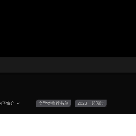
央博
非遗
文化
旅游
科普
健康
乐龄
阅读
云起
超级工厂
智敬中国
全民健康
颜选攻略
海洋
热播榜
总台企业白名单
内容简介
文学类推荐书单
2023一起阅过