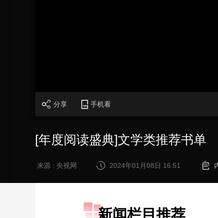
财经
教育
乡村振兴
生态环境
一带一路
大国智造
大国展会
大国保险
云顶对话
CCTV.节目官网
直播
节目单
栏目
片库
分享
手机看
[年度阅读盛典]文学类推荐书单
来源 : 央视网
2024年01月08日 16:51
新闻栏目推荐