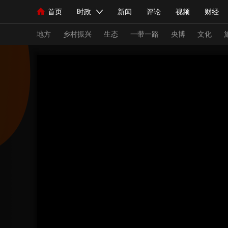
首页
时政
新闻
评论
视频
财经
人民领袖习近平
直播
海外频道
片库
iPanda
栏目大全
联播+
English
中国领导人
节目单
Монгол
听音
央视快评
微视频
习
地方
乡村振兴
生态
一带一路
央博
文化
总台春晚
网络春晚
共产党员网
秧纪录
新闻
国内
国际
评论
经济
军事
人民领袖习近平
联播+
热解读
天天学习
视频
小央视频
小央直播
直播中国
熊猫
现场
前线
比划
快看
蓝海中国
新兵
体育
直播
竞猜
2026年世界杯
2026
VIP会员
CCTV奥林匹克频道
生活体育大会