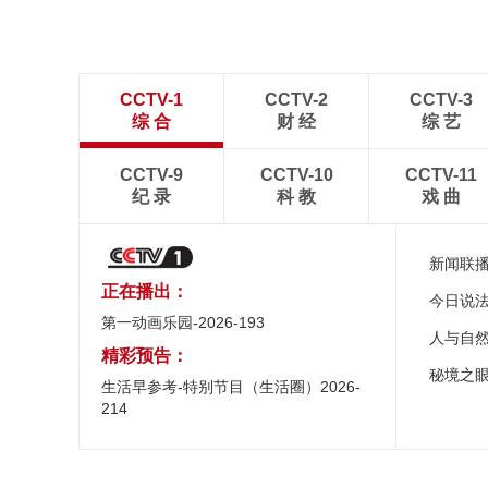
CCTV-1
CCTV-2
CCTV-3
综 合
财 经
综 艺
CCTV-9
CCTV-10
CCTV-11
纪 录
科 教
戏 曲
新闻联
正在播出：
今日说
第一动画乐园-2026-193
人与自
精彩预告：
秘境之
生活早参考-特别节目（生活圈）2026-
214