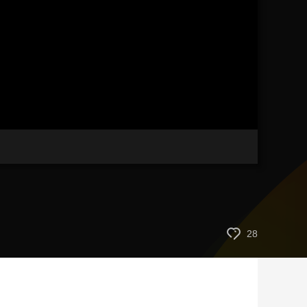
艺术
汽车
数智
5G
产业+
时尚
天气
才艺
网展
央央好物
28